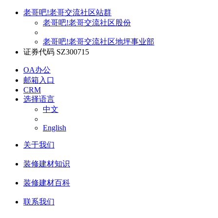
老哥吧!老哥交流社区站群
老哥吧!老哥交流社区股份
老哥吧!老哥交流社区地坪事业部
证券代码 SZ300715
OA办公
邮箱入口
CRM
选择语言
中文
English
关于我们
装修建材知识
装修建材百科
联系我们