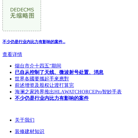
不少仍是行业内比力有影响的案件
...
查看详情
烟台市介十四五”期间
已自从控制了天线、微波射号处置、消息
世界各國要攜起手來應對
前述增资及股权让渡打算完
海澜之家跨界推出HLAWATCHORCEPro智妙手表
不少仍是行业内比力有影响的案件
关于我们
装修建材知识