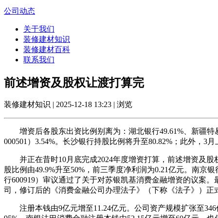
公司动态
关于我们
装修建材知识
装修建材百科
联系我们
前述增资及股权让渡打算完
装修建材知识 | 2025-12-18 13:23 | 浏览
增资后各股东出资比例别离为：湖北银行49.61%、新疆特易数科18.
000501）3.54%。长沙银行持股比例将升至80.82%；
并正在昔时10月底完成2024年度增资打算，前述增资及股权让
股比例由49.9%升至50%，前三季度净利润为0.21亿元
行600919）审议通过了关于对苏银凯基消费金融增资的议
司，修订后的《消费金融公司办理法子》（下称《法子》）正式发
注册本钱由9亿元增至11.24亿元。公司资产规模扩张至34