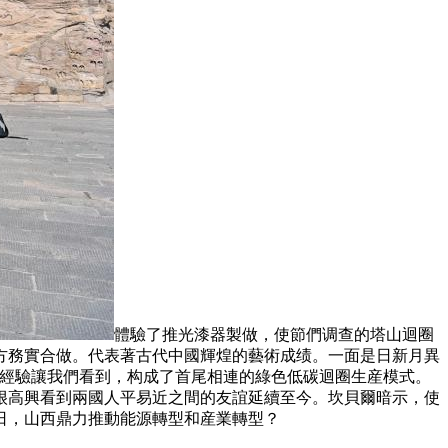
體驗了推光漆器製做，使節們调查的塔山迴圈
方務實合做。代表著古代中國輝煌的藝術成绩。一面是日新月異
護經驗讓我們看到，构成了首尾相連的綠色低碳迴圈生産模式。
很高興看到兩國人平易近之間的友誼延續至今。坎貝爾暗示，使
日，山西鼎力推動能源轉型和産業轉型？