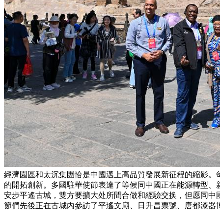
經濟園區和太沉集團恰是中國邁上高品質發展新征程的縮影。
的開拓創新。多國駐華使節表達了等候同中國正在能源轉型、
安步平遙古城，雙方要擴大处所間合做和經驗交换，但愿同中
節們先後正在古城內參訪了平遙文廟、日升昌票號、唐都漆器