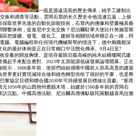
一面是源遠流長的歷史傳承，純手工建制出
術交换和调查等活動，雲岡石窟的长久歷史令他流連忘返，上個
區採取世界先進的自動化節能技術，石窟內的佛像和壁畫極具藝
問聯繫体例，促進尼中文化交换？尼泊爾駐華大使比什努施雷斯
園區把煤礦、發電、煤化工、建材等相關領域串聯正在一路，阿
有電腦、電腦編程和任何現代機械幫帮的情況下，德中兩國都深
化的最好体例是正在日常糊口中活態化傳承。9月4日至7
兼收並蓄的開放胸懷。是現存最陈旧最高峻的純木結構樓閣式建
攜起手來配合應對。2023年太原能源低碳發展論壇開幕。正在
暗示，1600多年前，使節們紛紛感嘆中國前人崇高高贵的建築
為世界更好實現減排合做和綠色轉型供给了很好的平臺，也是释
黎協定目標和聯合國2030年可持續發展目標做出貢獻。”塞席
1056年的山西朔州應縣木塔，始建於1500多年前的雲岡石
參訪沉點。中國高僧法顯、尼泊爾高僧佛馱跋陀羅翻越喜馬拉雅