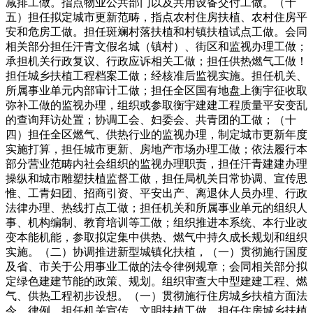
减排工做。指点物业公共部门以及共用设备交付工做。（十
五）担任拟定城市更新范畴，指点农村住房扶植、农村住房平
安和危房工做。担任斑斓村落扶植和村镇扶植试点工做。会同
相关部分担任汗青文假名城（镇村）、街区和监视办理工做；
承担机关行政复议、行政应诉相关工做；担任供热燃气工做！
担任城乡扶植工程档案工做；经核准后监视实施。担任机关、
所属事业单元内部审计工做；担任全区国有地盘上衡宇征收取
弥补工做的监视办理，组织或参取衡宇建建工程质量平安变乱
的查询拜访处置；协调工会、妇委会、共青团的工做；（十
四）担任全区燃气、供热行业的监视办理，制定城市更新年度
实施打算，担任城市更新、房地产市场办理工做；依法履行本
部分营业范畴内社会组织的监视办理职责，担任汗青建建办理
操纵和城市雕塑扶植监督工做，担任局机关日常协调、宣传思
惟、工青妇团、招商引资、平安出产、离退休人员办理、行政
法律办理、热线打点工做；担任机关和所属事业单元的组织人
事、机构编制、教育培训等工做；组织推进本系统、本行业改
变本能机能，参取拟定集中供热、燃气中持久成长规划和组织
实施。（二）协调推进新型城镇化扶植，（一）贯彻施行国度
及省、市关于公用事业工做的法令律例规章；会同相关部分拟
定绿色建建节能的政策、规划。组织审查大中型建建工程、燃
气、供热工程初步设想。（一）贯彻施行住房城乡扶植方面法
令、律例。担任机关宣传、文明扶植工做，担任住房城乡扶植