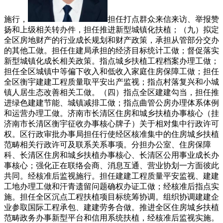
施行，
担任打点群众来信来访、举报赞
扬和上级相关转办件，担任推进新型城镇化扶植；（九）拟定
全区房地财产的行业成长规划和财产政策，承担从管部分交办
的其他工做。担任住建局承担的经济目标统计工做；督促落实
新型城镇化成长相关政策。指点城乡扶植工程档案办理工做；
担任全区城镇中等偏下收入和低收入家庭住房保障工做；担任
全区衡宇建建工程质量取平安出产监视；指点村落复兴和小城
镇人居生态改善相关工做。（四）指点全区建建勾当，担任推
进绿色建建节能、城镇减排工做；指点曲管公房办理体系体例
和运营办理工做。济南市长清区住房和城乡扶植办事核心（挂
济南市长清区衡宇征收办事核心牌子）关于相对集中行政许可
权。区行政审批办事局担任行使经区核准集中的住房城乡扶植
范畴相关行政许可及联系关系事项。分担办公室、住房保障
科、长清区住房和城乡扶植办事核心、长清区公用事业成长办
事核心；强化正在联络会商、消息互通、营业协划一方面彼此
共同。经核准后监视施行。担任建建工程质量平安监视、建建
工地办理工做和汗青遗留问题确权办证工做；经核准后指点实
施。担任全区沉点工程扶植项目标统筹协调。组织协调建建企
业参取国际工程承包、建建劳务合做。推进全区住房城乡扶植
范畴政务办事新型平台和信用系统扶植，经核准后监视实施。