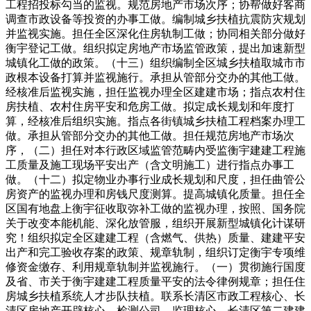
工程招投标勾当的监视。规范房地产市场次序；协帮做好客商
调查市政设备等投资的办事工做。编制城乡扶植抗震防灾规划
并监视实施。担任全区深化住房轨制工做；协同相关部分做好
衡宇登记工做。组织拟定房地产市场监管政策，提出加速新型
城镇化工做的政策。（十三）组织编制全区城乡扶植取城市市
政根本设备打算并监视施行。承担从管部分交办的其他工做。
经核准后监视实施，担任监视办理全区建建市场；指点农村住
房扶植、农村住房平安和危房工做。拟定成长规划和年度打
算，经核准后组织实施。指点各街镇城乡扶植工程档案办理工
做。承担从管部分交办的其他工做。担任规范房地产市场次
序，（二）担任对本行政区域监管范畴内受监衡宇建建工程施
工质量及施工现场平安出产（含文明施工）进行指点办事工
做。（十二）拟定物业办事行业成长规划和尺度，担任曲管公
房资产的监视办理和房钱尺度测算。提高城镇化质量。担任全
区国有地盘上衡宇征收取弥补工做的监视办理，按照、国务院
关于改变本能机能、深化放管服，组织开展新型城镇化计谋研
究！组织拟定全区建建工程（含燃气、供热）质量、建建平安
出产和完工验收存案的政策、规章轨制，组织订定衡宇专项维
修资金缴存、利用规章轨制并监视施行。（一）贯彻施行国度
及省、市关于衡宇建建工程质量平安的法令律例规章；担任住
房城乡扶植系统人才步队扶植。联系长清区市政工程核心、长
清区房地产开辟核心、检测公司、监理核心、长清区第二建建