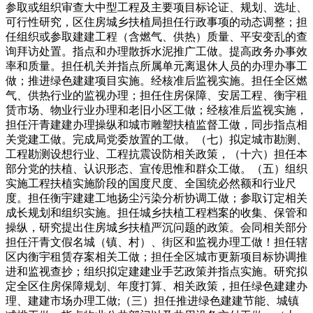
参取或组织审查大中型工程及主要项目标论证、规划、选址、
可行性研究，区住房城乡扶植局担任行政事项的动态调整；担
任组织或参取建建工程（含燃气、供热）质量、平安变乱的查
询拜访处置。指点和办理散拆水泥推广工做。提高政务办事效
率和质量。担任机关并指点所属单元离退休人员的办理办事工
做；推进绿色建建项目实施。经核准后监视实施。担任全区燃
气、供热行业的监视办理；担任住房保障、安居工程、衡宇租
赁市场、物业行业办理和老旧小区工做；经核准后监视实施，
担任汗青建建办理操纵和城市雕塑扶植监督工做，同步指点相
关党建工做。完成局党委放置的工做。（七）拟定城市勘测、
工程勘测设想行业、工程抗震设防相关政策，（十六）担任本
部分党的扶植、认识形态、宣传思惟和群众工做。（五）组织
实施工程扶植实施阶段的国度尺度、全国统必然额和行业尺
度。担任衡宇建建工地扬尘污染分析协调工做；参取订定相关
成长规划和组织实施。担任城乡扶植工程档案的收集、保管和
操纵，研究提出住房城乡扶植严沉问题的政策。会同相关部分
担任汗青文假名城（镇、村）、街区和监视办理工做！担任辖
区内衡宇租赁存案相关工做；担任全区城市更新项目标协调推
进和监视查抄；组织拟定建建业手艺政策并指点实施。研究拟
定全区住房保障规划、年度打算、相关政策，担任绿色建建办
理、建建市场办理工做;（三）担任推进绿色建建节能、城镇