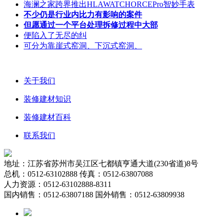
海澜之家跨界推出HLAWATCHORCEPro智妙手表
不少仍是行业内比力有影响的案件
但愿通过一个平台处理拆修过程中大部
便陷入了无尽的纠
可分为靠崖式窑洞、下沉式窑洞、
关于我们
装修建材知识
装修建材百科
联系我们
地址：江苏省苏州市吴江区七都镇亨通大道(230省道)8号
总机：0512-63102888 传真：0512-63807088
人力资源：0512-63102888-8311
国内销售：0512-63807188 国外销售：0512-63809938