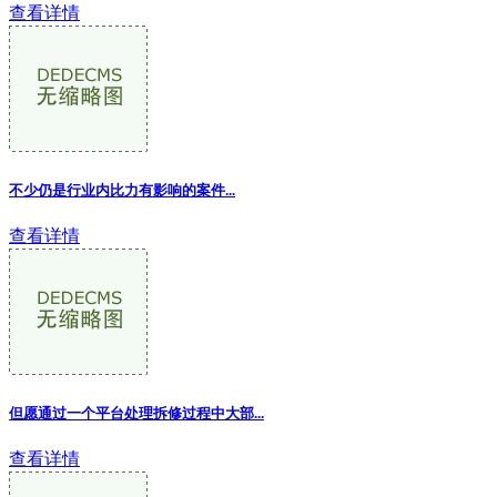
查看详情
不少仍是行业内比力有影响的案件
...
查看详情
但愿通过一个平台处理拆修过程中大部
...
查看详情