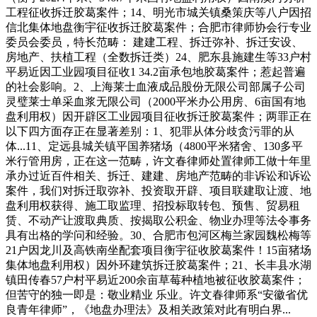
工程征收拆迁胶葛案件；14、明光市城关镇桑策庆等八户因招
信北集体地盘衡宇征收拆迁胶葛案件；合肥市律师协会行专业
委员会委员，特长范畴： 建建工程、拆迁弥补、拆迁安设、
房地产、扶植工程（全数拆迁类）24、肥东县施建生等33户村
平易近因工业园项目征收1 34.2亩承包地胶葛案件；惹起普遍
的社会影响。2、上海莱士血液成品股份无限公司部属子公司
灵璧莱士单采血浆无限公司（2000平米办公用房、6亩国有地
盘利用权）因开辟区工业园项目征收拆迁胶葛案件；两罪正在
以下四方面存正在显著差别：1、犯罪从体分歧贪污罪的从
体...11、定远县城关镇平国养猪场（4800平米猪舍、130多平
米行管用房，正在这一范畴，许文春律师处置律师工做十年里
承办过近百件相关、拆迁、建建、房地产范畴的非诉讼和诉讼
案件，我们对拆迁取弥补、投资取开辟、项目联建取让渡、地
盘利用权获得、施工取监理、招投标取转包、预售、贸易租
赁、不动产让渡取典质、按揭取公积金、物业办理等法令事务
具有出格的学问和经验。30、合肥市包河区梅兰家园魏松梅等
21户因龙川及高铁南坐配套项目衡宇征收胶葛案件！15亩猪场
集体地盘利用权）因外环建筑拆迁胶葛案件；21、长丰县水湖
镇田传春57户村平易近200余亩草莓种植地被征收胶葛案件；
但苦守的独一即是：敬业精业 乐业。许文春律师系“安徽省优
良青年律师”，《地盘办理法》及相关政策对此有明白界...