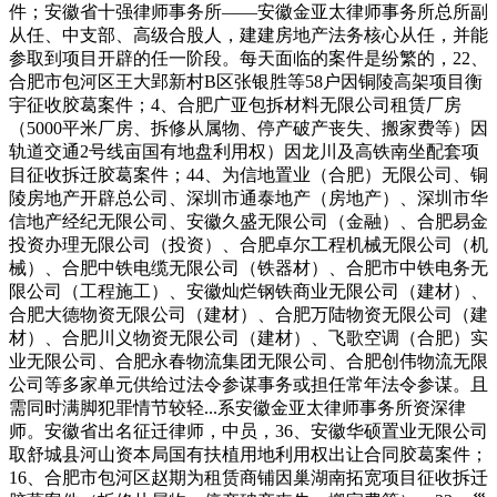
件；安徽省十强律师事务所——安徽金亚太律师事务所总所副
从任、中支部、高级合股人，建建房地产法务核心从任，并能
参取到项目开辟的任一阶段。每天面临的案件是纷繁的，22、
合肥市包河区王大郢新村B区张银胜等58户因铜陵高架项目衡
宇征收胶葛案件；4、合肥广亚包拆材料无限公司租赁厂房
（5000平米厂房、拆修从属物、停产破产丧失、搬家费等）因
轨道交通2号线亩国有地盘利用权）因龙川及高铁南坐配套项
目征收拆迁胶葛案件；44、为信地置业（合肥）无限公司、铜
陵房地产开辟总公司、深圳市通泰地产（房地产）、深圳市华
信地产经纪无限公司、安徽久盛无限公司（金融）、合肥易金
投资办理无限公司（投资）、合肥卓尔工程机械无限公司（机
械）、合肥中铁电缆无限公司（铁器材）、合肥市中铁电务无
限公司（工程施工）、安徽灿烂钢铁商业无限公司（建材）、
合肥大德物资无限公司（建材）、合肥万陆物资无限公司（建
材）、合肥川义物资无限公司（建材）、飞歌空调（合肥）实
业无限公司、合肥永春物流集团无限公司、合肥创伟物流无限
公司等多家单元供给过法令参谋事务或担任常年法令参谋。且
需同时满脚犯罪情节较轻...系安徽金亚太律师事务所资深律
师。安徽省出名征迁律师，中员，36、安徽华硕置业无限公司
取舒城县河山资本局国有扶植用地利用权出让合同胶葛案件；
16、合肥市包河区赵期为租赁商铺因巢湖南拓宽项目征收拆迁