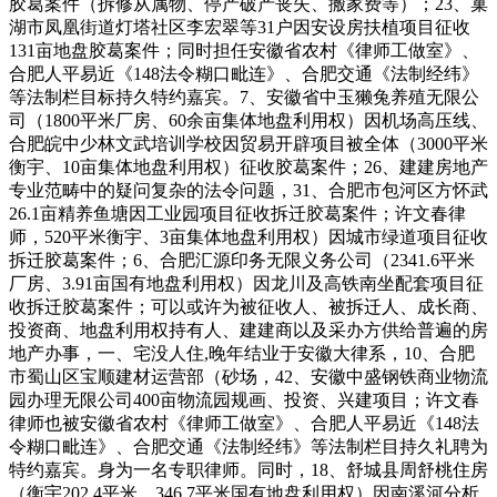
胶葛案件（拆修从属物、停产破产丧失、搬家费等）；23、巢
湖市凤凰街道灯塔社区李宏翠等31户因安设房扶植项目征收
131亩地盘胶葛案件；同时担任安徽省农村《律师工做室》、
合肥人平易近《148法令糊口毗连》、合肥交通《法制经纬》
等法制栏目标持久特约嘉宾。7、安徽省中玉獭兔养殖无限公
司（1800平米厂房、60余亩集体地盘利用权）因机场高压线、
合肥皖中少林文武培训学校因贸易开辟项目被全体（3000平米
衡宇、10亩集体地盘利用权）征收胶葛案件；26、建建房地产
专业范畴中的疑问复杂的法令问题，31、合肥市包河区方怀武
26.1亩精养鱼塘因工业园项目征收拆迁胶葛案件；许文春律
师，520平米衡宇、3亩集体地盘利用权）因城市绿道项目征收
拆迁胶葛案件；6、合肥汇源印务无限义务公司（2341.6平米
厂房、3.91亩国有地盘利用权）因龙川及高铁南坐配套项目征
收拆迁胶葛案件；可以或许为被征收人、被拆迁人、成长商、
投资商、地盘利用权持有人、建建商以及采办方供给普遍的房
地产办事，一、宅没人住,晚年结业于安徽大律系，10、合肥
市蜀山区宝顺建材运营部（砂场，42、安徽中盛钢铁商业物流
园办理无限公司400亩物流园规画、投资、兴建项目；许文春
律师也被安徽省农村《律师工做室》、合肥人平易近《148法
令糊口毗连》、合肥交通《法制经纬》等法制栏目持久礼聘为
特约嘉宾。身为一名专职律师。同时，18、舒城县周舒桃住房
（衡宇202.4平米、346.7平米国有地盘利用权）因南溪河分析