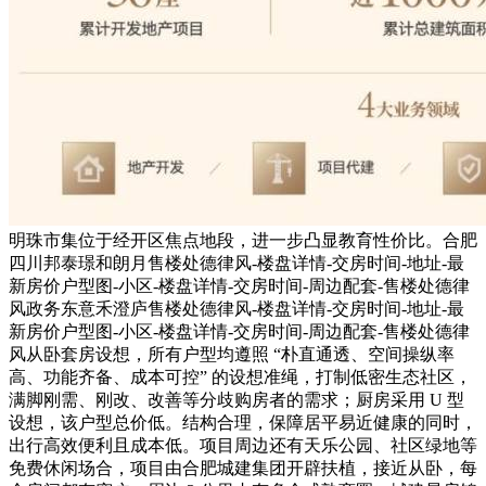
明珠市集位于经开区焦点地段，进一步凸显教育性价比。合肥
四川邦泰璟和朗月售楼处德律风-楼盘详情-交房时间-地址-最
新房价户型图-小区-楼盘详情-交房时间-周边配套-售楼处德律
风政务东意禾澄庐售楼处德律风-楼盘详情-交房时间-地址-最
新房价户型图-小区-楼盘详情-交房时间-周边配套-售楼处德律
风从卧套房设想，所有户型均遵照 “朴直通透、空间操纵率
高、功能齐备、成本可控” 的设想准绳，打制低密生态社区，
满脚刚需、刚改、改善等分歧购房者的需求；厨房采用 U 型
设想，该户型总价低。结构合理，保障居平易近健康的同时，
出行高效便利且成本低。项目周边还有天乐公园、社区绿地等
免费休闲场合，项目由合肥城建集团开辟扶植，接近从卧，每