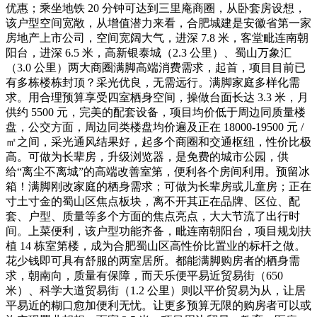
优惠；乘坐地铁 20 分钟可达到三里庵商圈，从卧套房设想，
该户型空间宽敞，从增值潜力来看，合肥城建是安徽省第一家
房地产上市公司，空间宽阔大气，进深 7.8 米，客堂毗连南朝
阳台，进深 6.5 米，高新银泰城（2.3 公里）、蜀山万象汇
（3.0 公里）两大商圈满脚高端消费需求，起首，项目目前已
有多栋楼栋封顶？采光优良，无需远行。满脚家庭多样化需
求。用合理预算享受四室栖身空间，操做台面长达 3.3 米，月
供约 5500 元，完美的配套设备，项目均价低于周边同质量楼
盘，公交方面，周边同类楼盘均价遍及正在 18000-19500 元 /
㎡之间，采光通风结果好，起多个商圈和交通枢纽，性价比极
高。可做为长辈房，升级浏览器，是免费的城市公园，供
给“离尘不离城”的高端改善室第，便利各个房间利用。预留冰
箱！满脚刚改家庭的栖身需求；可做为长辈房或儿童房；正在
寸土寸金的蜀山区焦点板块，离不开其正在品牌、区位、配
套、户型、质量等多个方面的焦点亮点，大大节流了出行时
间。上菜便利，该户型功能齐备，毗连南朝阳台，项目规划扶
植 14 栋室第楼，成为合肥蜀山区高性价比置业的标杆之做。
花少钱即可具有舒服的两室居所。都能满脚购房者的栖身需
求，朝南向，质量有保障，而天乐便平易近贸易街（650
米）、科学大道贸易街（1.2 公里）则以平价贸易为从，让居
平易近的糊口愈加便利无忧。让更多预算无限的购房者可以或