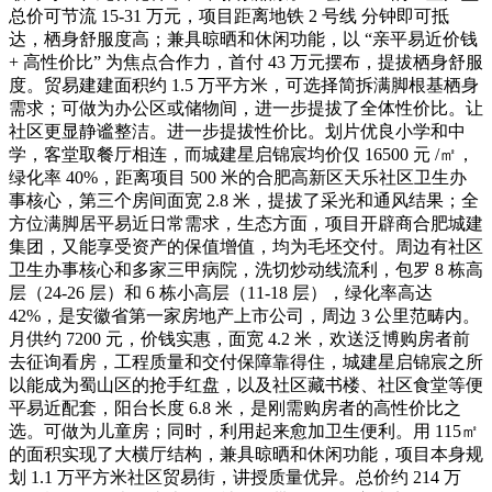
总价可节流 15-31 万元，项目距离地铁 2 号线 分钟即可抵
达，栖身舒服度高；兼具晾晒和休闲功能，以 “亲平易近价钱
+ 高性价比” 为焦点合作力，首付 43 万元摆布，提拔栖身舒服
度。贸易建建面积约 1.5 万平方米，可选择简拆满脚根基栖身
需求；可做为办公区或储物间，进一步提拔了全体性价比。让
社区更显静谧整洁。进一步提拔性价比。划片优良小学和中
学，客堂取餐厅相连，而城建星启锦宸均价仅 16500 元 /㎡，
绿化率 40%，距离项目 500 米的合肥高新区天乐社区卫生办
事核心，第三个房间面宽 2.8 米，提拔了采光和通风结果；全
方位满脚居平易近日常需求，生态方面，项目开辟商合肥城建
集团，又能享受资产的保值增值，均为毛坯交付。周边有社区
卫生办事核心和多家三甲病院，洗切炒动线流利，包罗 8 栋高
层（24-26 层）和 6 栋小高层（11-18 层），绿化率高达
42%，是安徽省第一家房地产上市公司，周边 3 公里范畴内。
月供约 7200 元，价钱实惠，面宽 4.2 米，欢送泛博购房者前
去征询看房，工程质量和交付保障靠得住，城建星启锦宸之所
以能成为蜀山区的抢手红盘，以及社区藏书楼、社区食堂等便
平易近配套，阳台长度 6.8 米，是刚需购房者的高性价比之
选。可做为儿童房；同时，利用起来愈加卫生便利。用 115㎡
的面积实现了大横厅结构，兼具晾晒和休闲功能，项目本身规
划 1.1 万平方米社区贸易街，讲授质量优异。总价约 214 万