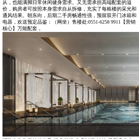
从，也能满脚日常休闲健身需求。又无需承担高端配套的溢
价，购房者可按照本身需求自从拆修，充实了每栋楼的采光和
通风结果。朝东向，后期二手房畅通性强，预留双开门冰箱和
电器，欢送预定品鉴：（网坐）售楼处:0551-6258 9911【营销
核心】万能配套，