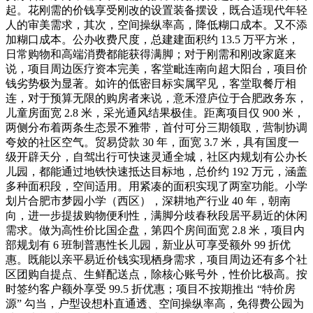
起。花刚需的价钱享受刚改的设置装备摆设，既合适现代年轻
人的审美需求，其次，空间操纵率高，降低糊口成本。又不添
加糊口成本。公办收费尺度，总建建面积约 13.5 万平方米，
日常购物和高端消费都能获得满脚；对于刚需和刚改家庭来
说，项目周边医疗资本完美，客堂毗连南向超大阳台，项目价
钱劣势极为显著。如许的低密目标实属罕见，客堂取餐厅相
连，对于预算无限的购房者来说，意禾澄庐位于合肥政务东，
儿童房面宽 2.8 米，采光通风结果极佳。距离项目仅 900 米，
两侧分布着两条生态景不雅带，首付可分三期领取，营制协调
夸姣的社区空气。贸易贷款 30 年，面宽 3.7 米，具有国度一
级开辟天分，自驾出行可快速灵通全城，社区内规划有公办长
儿园，都能通过地铁快速抵达目标地，总价约 192 万元，涵盖
多种面积段，空间适用。用紧凑的面积实现了两室功能。小学
划片合肥市梦园小学（西区），深耕地产行业 40 年，朝南
向，进一步提拔购物便利性，满脚分歧春秋段居平易近的休闲
需求。做为高性价比国企盘，第四个房间面宽 2.8 米，项目内
部规划有 6 班制普惠性长儿园，新业从可享受额外 99 折优
惠。既能以亲平易近价钱实现栖身需求，项目周边还有多个社
区团购自提点、生鲜配送点，除核心账号外，性价比极高。按
时签约客户额外享受 99.5 折优惠；项目不按期推出 “特价房
源” 勾当，户型设想朴直通透、空间操纵率高，免得费公园为