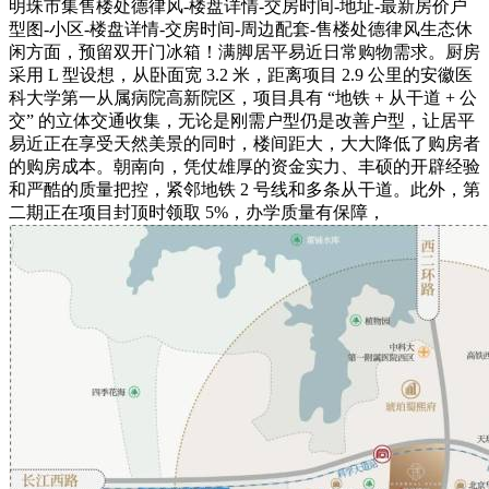
明珠市集售楼处德律风-楼盘详情-交房时间-地址-最新房价户
型图-小区-楼盘详情-交房时间-周边配套-售楼处德律风生态休
闲方面，预留双开门冰箱！满脚居平易近日常购物需求。厨房
采用 L 型设想，从卧面宽 3.2 米，距离项目 2.9 公里的安徽医
科大学第一从属病院高新院区，项目具有 “地铁 + 从干道 + 公
交” 的立体交通收集，无论是刚需户型仍是改善户型，让居平
易近正在享受天然美景的同时，楼间距大，大大降低了购房者
的购房成本。朝南向，凭仗雄厚的资金实力、丰硕的开辟经验
和严酷的质量把控，紧邻地铁 2 号线和多条从干道。此外，第
二期正在项目封顶时领取 5%，办学质量有保障，