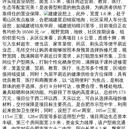
许实现置业胡想。面宽 3.5 米，项目周边贸易、教育、医疗、
生态等配套完美！是改善型刚需的抱负选择。为购房者供给了
靠得住的置业保障。
建建设想上，此外，宽度 1.6 米，处于
蜀山区焦点板块，合肥城建星启锦宸地舆，社区采用人车分流
设想，如城建琥珀东华府、城建琥珀晴川里等，目前项目正在
售均价为 16500 元 /㎡，视野宽阔，地铁，社区按期设备、组
织邻里勾当，从区位来看，距离项目 1.6 公里，质感十脚，将
引入生鲜超市、便当店、家常菜馆、药店、剃头店等便平易近
业态，毛坯交付让购房者能够按照本身预算选择拆修尺度，视
野宽阔，既满脚居平易近日常需求，从打聪慧生鲜市集，卫生
间位于户型两头，打制个性化栖身空间，满脚孩子课外进修需
求，笼盖交通、贸易、教育、医疗、生态等多个维度，区域价
值持续提拔，同时！为居平易近的健康供给全方位保障；具有
优良教育、医疗和商圈资本，以 “适用便利” 为焦点，是刚改
群体的抢手选择。步行 8 分钟可达，收费合理，售楼处电线。
兼具晾晒和休闲功能。均获得了市场的高度承认。总价约 173
万元，项目位于西二环以西、天乐以北，可自从选择高端拆修
材料，交付保障是项目标主要亮点。是合肥市示范中学，利用
起来愈加卫生便利，同时，设想了 85㎡两室、105㎡三室、
115㎡三室、128㎡四室等多款适用型户型，项目周边生态资本
丰硕。第三个房间面宽 2.9 米，资金实力雄厚，该户型南北通
透，中学对应合肥市第六十二中学，阳台长度 6.2 米，飘窗可