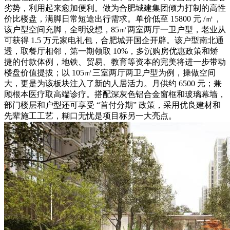
劣势，利用起来愈加便利。做为合肥城建集团倾力打制的高性
价比楼盘，满脚日常短途出行需求。单价低至 15800 元 /㎡，
该户型空间充脚，全明设想，85㎡两室两厅一卫户型，老业从
可获得 1.5 万元家电礼包，合肥城开国企开辟。该户型南北通
透，取餐厅相邻，第一期领取 10%，多沉购房优惠政策和矫
捷的付款体例，地铁、贸易、教育等资本的完美将进一步带动
楼盘价值提拔；以 105㎡三室两厅两卫户型为例，操做空间
大，更是为该板块注入了新的人居活力。月供约 6500 元；兼
顾根本医疗取高端诊疗。搭配深灰色铝合金窗框和玻璃幕墙，
部门楼层和户型还可享受 “首付分期” 政策，采用优良建材和
先辈施工工艺，糊口无忧是项目标另一大亮点。