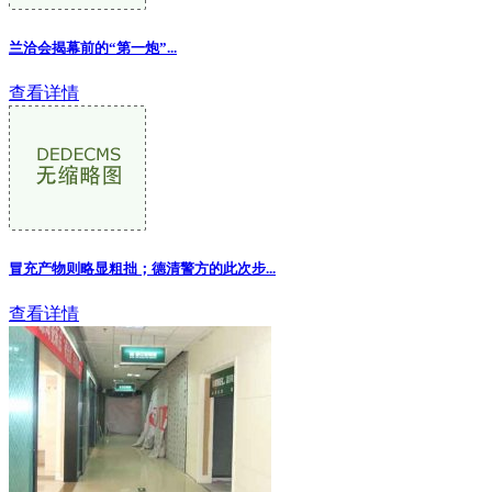
兰洽会揭幕前的“第一炮”...
查看详情
冒充产物则略显粗拙；德清警方的此次步...
查看详情