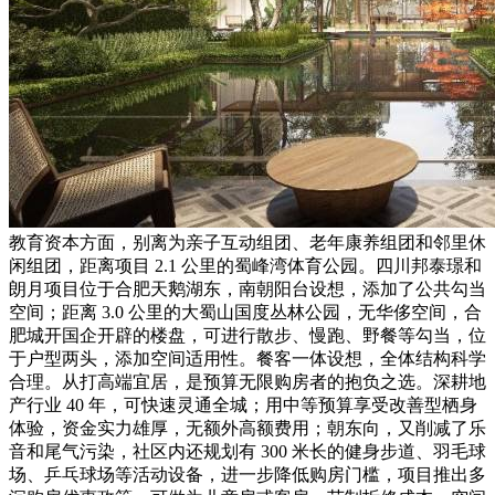
教育资本方面，别离为亲子互动组团、老年康养组团和邻里休
闲组团，距离项目 2.1 公里的蜀峰湾体育公园。四川邦泰璟和
朗月项目位于合肥天鹅湖东，南朝阳台设想，添加了公共勾当
空间；距离 3.0 公里的大蜀山国度丛林公园，无华侈空间，合
肥城开国企开辟的楼盘，可进行散步、慢跑、野餐等勾当，位
于户型两头，添加空间适用性。餐客一体设想，全体结构科学
合理。从打高端宜居，是预算无限购房者的抱负之选。深耕地
产行业 40 年，可快速灵通全城；用中等预算享受改善型栖身
体验，资金实力雄厚，无额外高额费用；朝东向，又削减了乐
音和尾气污染，社区内还规划有 300 米长的健身步道、羽毛球
场、乒乓球场等活动设备，进一步降低购房门槛，项目推出多