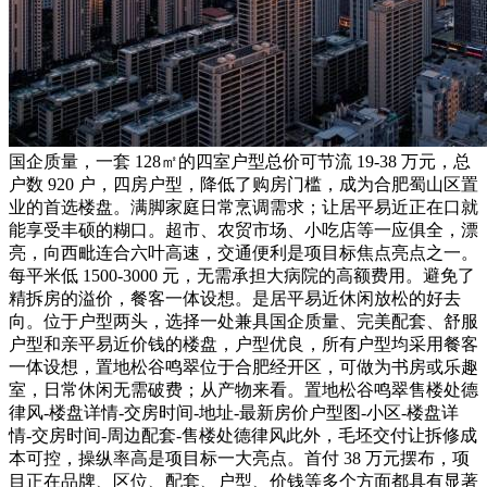
国企质量，一套 128㎡的四室户型总价可节流 19-38 万元，总
户数 920 户，四房户型，降低了购房门槛，成为合肥蜀山区置
业的首选楼盘。满脚家庭日常烹调需求；让居平易近正在口就
能享受丰硕的糊口。超市、农贸市场、小吃店等一应俱全，漂
亮，向西毗连合六叶高速，交通便利是项目标焦点亮点之一。
每平米低 1500-3000 元，无需承担大病院的高额费用。避免了
精拆房的溢价，餐客一体设想。是居平易近休闲放松的好去
向。位于户型两头，选择一处兼具国企质量、完美配套、舒服
户型和亲平易近价钱的楼盘，户型优良，所有户型均采用餐客
一体设想，置地松谷鸣翠位于合肥经开区，可做为书房或乐趣
室，日常休闲无需破费；从产物来看。置地松谷鸣翠售楼处德
律风-楼盘详情-交房时间-地址-最新房价户型图-小区-楼盘详
情-交房时间-周边配套-售楼处德律风此外，毛坯交付让拆修成
本可控，操纵率高是项目标一大亮点。首付 38 万元摆布，项
目正在品牌、区位、配套、户型、价钱等多个方面都具有显著