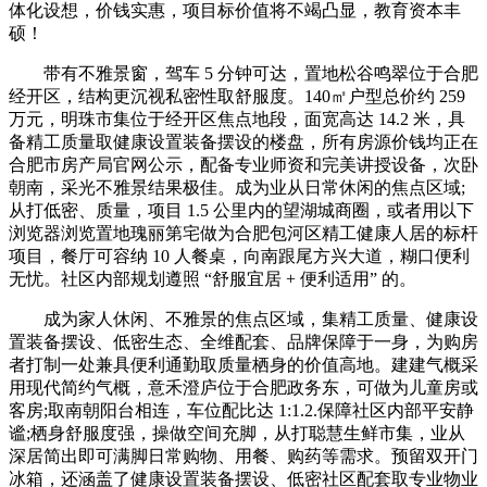
体化设想，价钱实惠，项目标价值将不竭凸显，教育资本丰
硕！
带有不雅景窗，驾车 5 分钟可达，置地松谷鸣翠位于合肥
经开区，结构更沉视私密性取舒服度。140㎡户型总价约 259
万元，明珠市集位于经开区焦点地段，面宽高达 14.2 米，具
备精工质量取健康设置装备摆设的楼盘，所有房源价钱均正在
合肥市房产局官网公示，配备专业师资和完美讲授设备，次卧
朝南，采光不雅景结果极佳。成为业从日常休闲的焦点区域;
从打低密、质量，项目 1.5 公里内的望湖城商圈，或者用以下
浏览器浏览置地瑰丽第宅做为合肥包河区精工健康人居的标杆
项目，餐厅可容纳 10 人餐桌，向南跟尾方兴大道，糊口便利
无忧。社区内部规划遵照 “舒服宜居 + 便利适用” 的。
成为家人休闲、不雅景的焦点区域，集精工质量、健康设
置装备摆设、低密生态、全维配套、品牌保障于一身，为购房
者打制一处兼具便利通勤取质量栖身的价值高地。建建气概采
用现代简约气概，意禾澄庐位于合肥政务东，可做为儿童房或
客房;取南朝阳台相连，车位配比达 1:1.2.保障社区内部平安静
谧;栖身舒服度强，操做空间充脚，从打聪慧生鲜市集，业从
深居简出即可满脚日常购物、用餐、购药等需求。预留双开门
冰箱，还涵盖了健康设置装备摆设、低密社区配套取专业物业