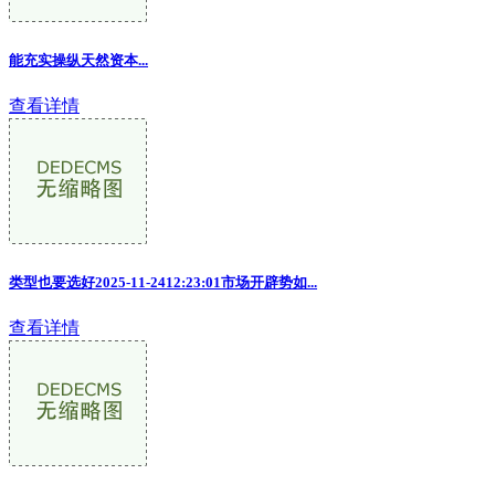
能充实操纵天然资本...
查看详情
类型也要选好2025-11-2412:23:01市场开辟势如...
查看详情