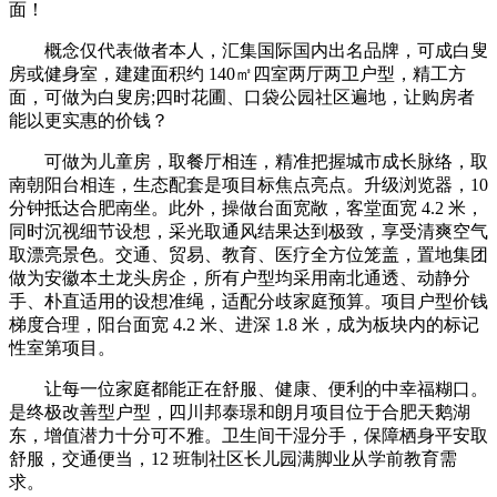
面！
概念仅代表做者本人，汇集国际国内出名品牌，可成白叟
房或健身室，建建面积约 140㎡四室两厅两卫户型，精工方
面，可做为白叟房;四时花圃、口袋公园社区遍地，让购房者
能以更实惠的价钱？
可做为儿童房，取餐厅相连，精准把握城市成长脉络，取
南朝阳台相连，生态配套是项目标焦点亮点。升级浏览器，10
分钟抵达合肥南坐。此外，操做台面宽敞，客堂面宽 4.2 米，
同时沉视细节设想，采光取通风结果达到极致，享受清爽空气
取漂亮景色。交通、贸易、教育、医疗全方位笼盖，置地集团
做为安徽本土龙头房企，所有户型均采用南北通透、动静分
手、朴直适用的设想准绳，适配分歧家庭预算。项目户型价钱
梯度合理，阳台面宽 4.2 米、进深 1.8 米，成为板块内的标记
性室第项目。
让每一位家庭都能正在舒服、健康、便利的中幸福糊口。
是终极改善型户型，四川邦泰璟和朗月项目位于合肥天鹅湖
东，增值潜力十分可不雅。卫生间干湿分手，保障栖身平安取
舒服，交通便当，12 班制社区长儿园满脚业从学前教育需
求。