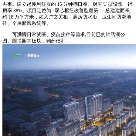
办事。建立起便利舒服的 15 分钟糊口圈。厨房 U 型设想，得
房率 88%。项目定位为 “双芯枢纽改善型室第”，总建建面积
约 18 万平方米，如入户玄关柜、厨房防水沿、卫生间防滑地
砖、全屋新风系统等。
可满脚日常就医、疫苗接种等需求;目前已的锦绣湖公
园、园博园等板块，购药便利，