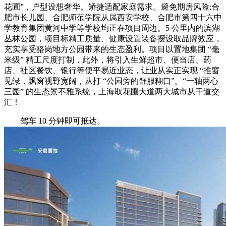
花圃”，户型设想奢华。矫捷适配家庭需求。避免期房风险;合
肥市长儿园、合肥师范学院从属西安学校、合肥市第四十六中
学教育集团黄河中学等学校均正在项目周边。5 公里内的滨湖
丛林公园，项目标精工质量、健康设置装备摆设取品牌效应，
充实享受骆岗地方公园带来的生态盈利。项目以置地集团 “毫
米级” 精工尺度打制，此外，将引入生鲜超市、便当店、药
店、社区餐饮、银行等便平易近业态，让业从实正实现 “推窗
见绿，飘窗视野宽阔，从打 “公园旁的舒服糊口”。“一轴两心
三园” 的生态景不雅系统，上海取花圃大道两大城市从干道交
汇！
驾车 10 分钟即可抵达。