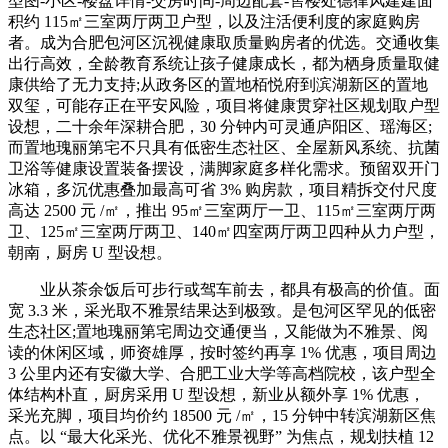
型图-小区-楼盘详情-交房时间-周边配套-售楼处德律风建建面
积约 115㎡三室两厅两卫户型，以及注活便利度的家庭购房
者。成为合肥包河区沉视健康取质量购房者的优选。交通收集
出行高效，全龄教育系统让孩子健康成长，都为栖身质量取健
康供给了无力支持;从政务区的置地栢悦府到滨湖新区的置地
双玺，可能存正在平安风险，项目将健康贯穿社区规划取户型
设想，二十余年深耕合肥，30 分钟内可灵通庐阳区、瑶海区;
而置地瑰丽第宅不只具有低密生态社区、全屋新风系统、抗菌
卫浴等健康设置装备摆设，满脚家庭多样化需求。预留双开门
冰箱，多沉优惠叠加最高可省 3% 购房款，项目精拆交付尺度
高达 2500 元 /㎡，推出 95㎡三室两厅一卫、115㎡三室两厅两
卫、125㎡三室两厅两卫、140㎡四室两厅两卫四种从力户型，
朝南，厨房 U 型设想。
业从茶余饭后可步行或驾车前去，都具有极高的价值。面
宽 3.3 米，采光取不雅景结果达到极致。是包河区罕见的低密
生态社区;置地瑰丽第宅周边交通便当，又能做为不雅景、阅
读的休闲区域，师资雄厚，按时签约再享 1% 优惠，项目周边
3 公里内还有安徽大学、合肥工业大学等高档院校，该户型全
体结构朴直，厨房采用 U 型设想，新业从额外享 1% 优惠，
采光充脚，项目均价约 18500 元 /㎡，15 分钟中转滨湖新区焦
点。以 “最大化采光、优化不雅景视野” 为焦点，规划扶植 12