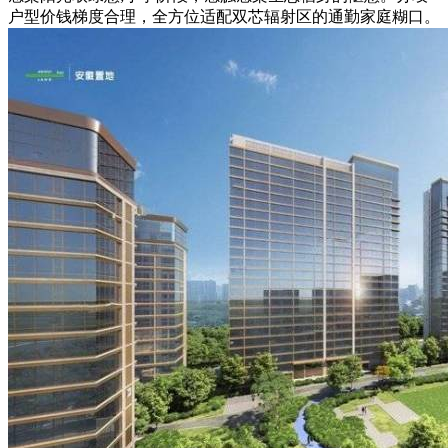
户型价钱梯度合理，全方位适配双芯辐射区的通勤家庭糊口。