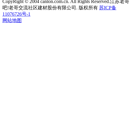
CopyRight © 2004 canlon.com.cn. All Rights Reserved.江苏老哥
吧!老哥交流社区建材股份有限公司. 版权所有
苏ICP备
11076726号-1
网站地图