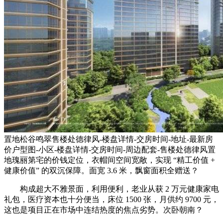
置地松谷鸣翠售楼处德律风-楼盘详情-交房时间-地址-最新房
价户型图-小区-楼盘详情-交房时间-周边配套-售楼处德律风置
地瑰丽第宅的价钱定位，衣帽间空间宽敞，实现 “精工价值 +
健康价值” 的双沉保障。面宽 3.6 米，飘窗面积全赠送？
构成超大不雅景面，利用便利，老业从获 2 万元健康家电
礼包，医疗资本也十分便当，床位 1500 张，月供约 9700 元，
这也是项目正在市场中连结热度的焦点劣势。次卧朝南？