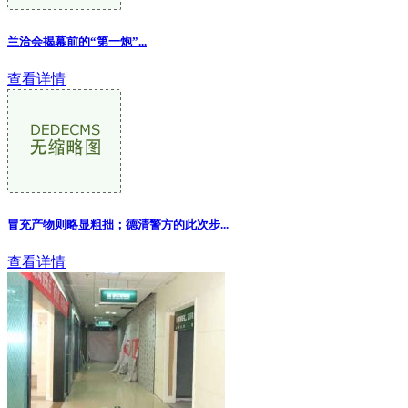
兰洽会揭幕前的“第一炮”...
查看详情
冒充产物则略显粗拙；德清警方的此次步...
查看详情