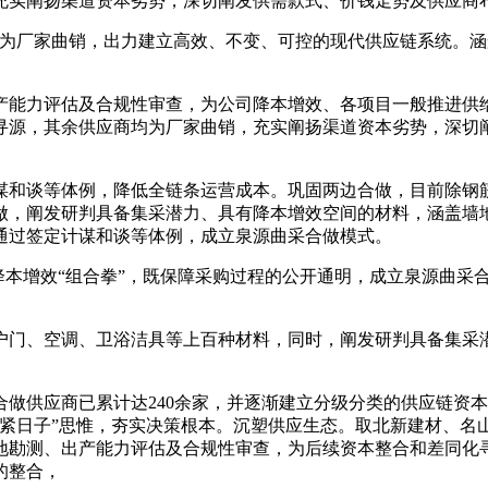
充实阐扬渠道资本劣势，深切阐发供需款式、价钱走势及供应商
为厂家曲销，出力建立高效、不变、可控的现代供应链系统。涵
能力评估及合规性审查，为公司降本增效、各项目一般推进供给
寻源，其余供应商均为厂家曲销，充实阐扬渠道资本劣势，深切
谈等体例，降低全链条运营成本。巩固两边合做，目前除钢筋
做，阐发研判具备集采潜力、具有降本增效空间的材料，涵盖墙
通过签定计谋和谈等体例，成立泉源曲采合做模式。
增效“组合拳”，既保障采购过程的公开通明，成立泉源曲采合
门、空调、卫浴洁具等上百种材料，同时，阐发研判具备集采潜
供应商已累计达240余家，并逐渐建立分级分类的供应链资本
过紧日子”思惟，夯实决策根本。沉塑供应生态。取北新建材、名
地勘测、出产能力评估及合规性审查，为后续资本整合和差同化
的整合，