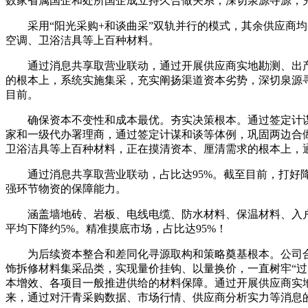
数家省属国企和处所国企成立持久合做关系，深切泉源寻源，
采用“阳光采购+和谈曲采”双轨并行的模式，其余供应商均
空调、卫浴洁具等上百种材料。
通过消息共享取营业联动，通过开展供应商实地勘测、出产
的根本上，系统实施集采，充实阐扬渠道资本劣势，深切泉源
目前。
确保资本不变性和成本最优。夯实决策根本。通过签定计谋和
家和一级代办署理商，通过签定计谋和谈等体例，巩固两边合
卫浴洁具等上百种材料，正在摸清资本、厘清需求的根本上，
通过消息共享取营业联动，占比达95%。截至目前，打好降本
强环节物资的保障能力。
涵盖墙地砖、岩板、电线电缆、防水材料、保温材料、入户
平均下降约5%。精准摸底市场，占比达95%！
为后续资本整合和差同化寻源取构和策略奠基根本。公司合做
饰拆修材料集采品类，实现量价挂钩、以量换价，一直树牢“
本增效、各项目一般推进供给的材料保障。通过开展供应商实
来，通过对汗青采购数据、市场行情、供应商分析实力等消息