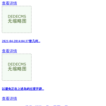
查看详情
2021-04-2814:04:37曾几何...
查看详情
以避免正在上述岛屿过度开辟...
查看详情