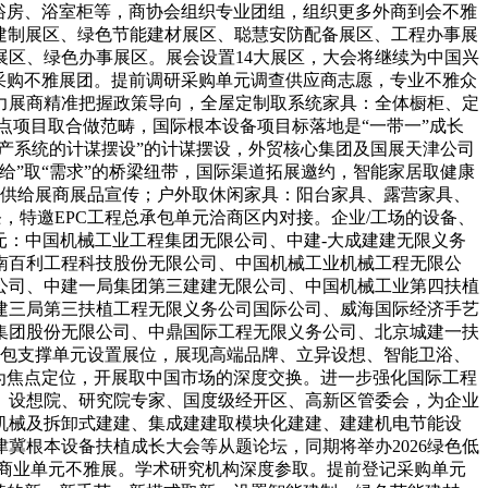
浴房、浴室柜等，商协会组织专业团组，组织更多外商到会不雅
能建制展区、绿色节能建材展区、聪慧安防配备展区、工程办事展
区、绿色办事展区。展会设置14大展区，大会将继续为中国兴
采购不雅展团。提前调研采购单元调查供应商志愿，专业不雅众
力展商精准把握政策导向，全屋定制取系统家具：全体橱柜、定
点项目取合做范畴，国际根本设备项目标落地是“一带一”成长
产系统的计谋摆设”的计谋摆设，外贸核心集团及国展天津公司
”取“需求”的桥梁纽带，国际渠道拓展邀约，智能家居取健康
前供给展商展品宣传；户外取休闲家具：阳台家具、露营家具、
，特邀EPC工程总承包单元洽商区内对接。企业/工场的设备、
元：中国机械工业工程集团无限公司、中建-大成建建无限义务
湖南百利工程科技股份无限公司、中国机械工业机械工程无限公
公司、中建一局集团第三建建无限公司、中国机械工业第四扶植
建三局第三扶植工程无限义务公司国际公司、威海国际经济手艺
集团股份无限公司、中鼎国际工程无限义务公司、北京城建一扶
总包支撑单元设置展位，展现高端品牌、立异设想、智能卫浴、
为焦点定位，开展取中国市场的深度交换。进一步强化国际工程
、设想院、研究院专家、国度级经开区、高新区管委会，为企业
机械及拆卸式建建、集成建建取模块化建建、建建机电节能设
冀根本设备扶植成长大会等从题论坛，同期将举办2026绿色低
商业单元不雅展。学术研究机构深度参取。提前登记采购单元