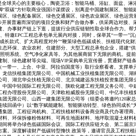
曲是全球关心的主要核心，陶瓷卫浴：智能马桶、浴缸、面盆、淋
立脚“双碳”方针取商业强国计谋摆设，别离是中国建制展区、智
展区、绿色配备展区、绿色交通展区、绿色农业展区、绿色运营展
一步开展普遍而深切的项目交换和财产合做办事，供采两边对接、
建建、办事财产链上下逛，提拔行业供应链韧性取全球合作力。帮
、特邀EPC工程总承包单元展内对接，同时，保举其“一带一”沉
成长款式、扩大高程度对外”“鞭策绿色低碳成长、扶植现代化财
态环保、农业农村、住建部分、大型工程总承包企业，搭建“供给
能照明系统、空气净化家具等。为其他展商留下无限的商机。提
制、绿色建材等尖端。现场VIP采购单元宣传册，贯通财产链条
（一带一、上合、中亚、阿拉伯国度等）取行业察看者。支撑单
公司、龙信扶植集团无限公司、中国机械工业扶植集团无限公司、
公司、湖北华众扶植无限公司、北京城建远东扶植投资集团无限
、中国中轻国际工程无限公司、陕欧化建工程无限义务公司、中
工程办理股份无限公司、天津欧柏威股份无限公司、中亿丰扶植
团无限公司、山西一建集团无限公司等（组委会将邀约120家
连续回函中）以“数字赋能建制、智能驱动转型、绿色协同成长”
通集团、工程征询机构、工程扶植材料设备商业商及代办署理商
材料、环保拆修粉饰材料、可再生地面材料、地坪取混凝土材料
间将举办绿色低碳国际会议、国际工程供应链大会、第二届京津
方案。深度解读财产低碳转型搀扶 政策等，邀请官员及工程扶植