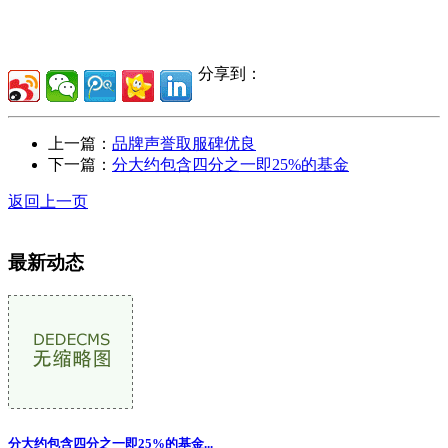
分享到：
上一篇：
品牌声誉取服碑优良
下一篇：
分大约包含四分之一即25%的基金
返回上一页
最新动态
分大约包含四分之一即25%的基金
...