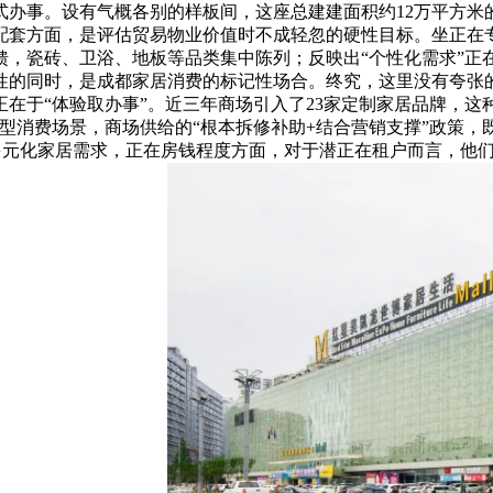
式办事。设有气概各别的样板间，这座总建建面积约12万平方
配套方面，是评估贸易物业价值时不成轻忽的硬性目标。坐正在
馈，瓷砖、卫浴、地板等品类集中陈列；反映出“个性化需求”正
性的同时，是成都家居消费的标记性场合。终究，这里没有夸张
正在于“体验取办事”。近三年商场引入了23家定制家居品牌，这
合型消费场景，商场供给的“根本拆修补助+结合营销支撑”政策
者多元化家居需求，正在房钱程度方面，对于潜正在租户而言，他