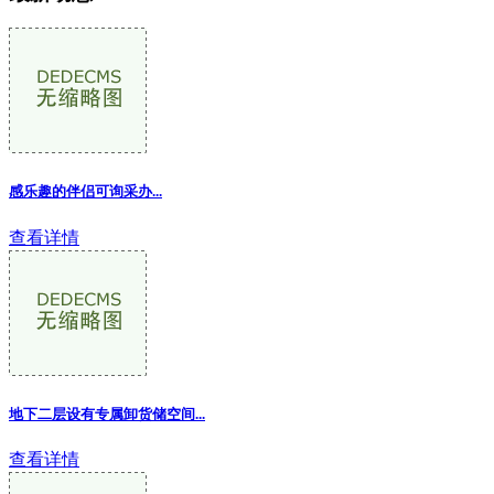
感乐趣的伴侣可询采办...
查看详情
地下二层设有专属卸货储空间...
查看详情