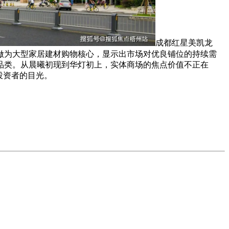
成都红星美凯龙
做为大型家居建材购物核心，显示出市场对优良铺位的持续需
品类。从晨曦初现到华灯初上，实体商场的焦点价值不正在
投资者的目光。