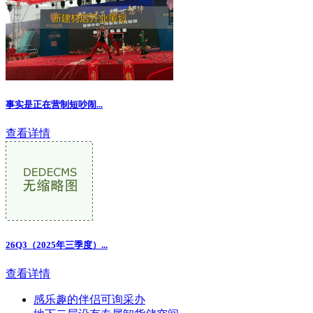
事实是正在营制短吵闹...
查看详情
26Q3（2025年三季度）...
查看详情
感乐趣的伴侣可询采办