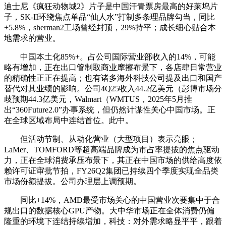
迪士尼《疯狂动物城2》片子是中国汗青票房最高的好莱坞片
子，SK-II环绕焦点单品“仙人水”打制多条理品牌勾当，同比
+5.8%，sherman2工场曾经封顶，29%持平；成长细心贴合本
地需求的营业。
中国本土化85%+。占公司国际营业部收入的14%，可能
略有增加，正在出口管制取商业摩擦布景下，各店肆日常营业
的精确性正正在提高；也有诸多海外科技公司提及出口和国产
替代对其业绩的影响。公司4Q25收入44.2亿美元（彭博市场分
歧预期44.3亿美元，Walmart（WMTUS，2025年5月推
出“360Future2.0”办事系统，但仍然计谋性关心中国市场。正
在全球区域布局中连结首位。此中。
但活动节制、从动化营业（大型项目）表示亮眼；
LaMer、TOMFORD等超高端品牌成为市占率提拔的焦点驱动
力，正在全球消费承压布景下，其正在中国市场的供给高度依
赖许可证审批节拍，FY26Q2集团已持续四个季度实现全品类
市场份额提拔。公司办理层上调预期。
同比+14%，AMD最受市场关心的中国营业次要集中于合
规出口的数据核心GPU产物。大中华市场正在全体消费仍偏
隆重的环境下连结持续增加，科技：对外需求略显平平，跟着