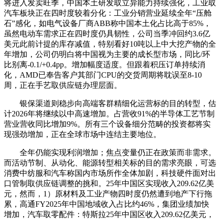
将进入发卖旺季，中国本土研发取立异能力持续强化，工业取
汽车板块正在四时度较着分化：工业分销营业延续全年“压舱
石”感化，如电气设备厂商ABB称中国本土化占比高于85%，
虽然电动车需求正在四时度仍具韧性，公司当季冲回约3.6亿
美元此前计提的库存减值，特别看好10吨以上中大挖产物的全
年增加，公司仍明白将中国视为主要的成长型市场，同比/环
比别离-0.1/+0.4pp。增加幅度适度。但跟着积压订单持续消
化，AMD已奉告客户其部门CPU的交货周期将耽误至8-10
周，正在手艺取供应链办理层面。
银保渠道则稳步向高端客群精细化运营标的目的转型，估
计2026年将继续以中高速增加。占营收91%的半导体工艺节制
营业营收同比增加9%。所有三个设备细分范畴的投资都将实
现强劲增加，正在全球市场中连结主要地位。
全年仍能实现利润增加；焦点变量仍正在政策而非需求。
而活动节制、从动化、能源转型相关标的目的需求亮眼，可选
消费中纺服和汽车称国内市场所作全体加剧，科技硬件面对出
口管制取供应链调整的挑和。25年中国区实现收入209.62亿美
元，然而，1）原材料及工业产物四时度仍然遭到地产下行拖
累，高通FY2025年中国地域收入占比约46%，集团业绩加快
增加，汽车取零配件：特斯拉25年中国区收入209.62亿美元，