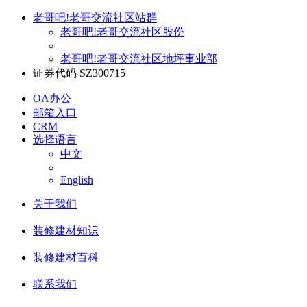
老哥吧!老哥交流社区站群
老哥吧!老哥交流社区股份
老哥吧!老哥交流社区地坪事业部
证券代码 SZ300715
OA办公
邮箱入口
CRM
选择语言
中文
English
关于我们
装修建材知识
装修建材百科
联系我们