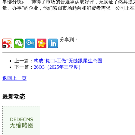
事部分统计，博得了市场的普遍承认取好评，充实证了然其强
量、办事”的企业，他们紧跟市场趋向和消费者需求，公司正
分享到：
上一篇：
构成“糊口-工做”无缝跟尾生态圈
下一篇：
26Q3（2025年三季度）
返回上一页
最新动态