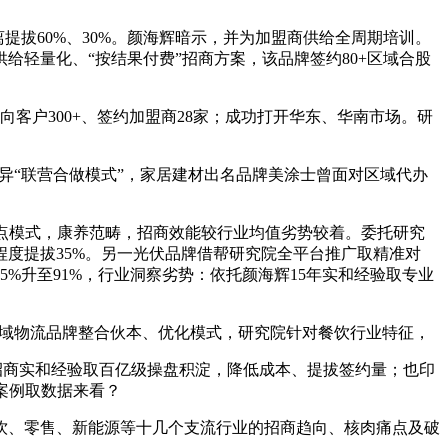
拔60%、30%。颜海辉暗示，并为加盟商供给全周期培训。
轻量化、“按结果付费”招商方案，该品牌签约80+区域合股
户300+、签约加盟商28家；成功打开华东、华南市场。研
立异“联营合做模式”，家居建材出名品牌美涂士曾面对区域代办
焦点模式，康养范畴，招商效能较行业均值劣势较着。委托研究
度提拔35%。另一光伏品牌借帮研究院全平台推广取精准对
%升至91%，行业洞察劣势：依托颜海辉15年实和经验取专业
区域物流品牌整合伙本、优化模式，研究院针对餐饮行业特征，
5年招商实和经验取百亿级操盘积淀，降低成本、提拔签约量；也印
案例取数据来看？
、零售、新能源等十几个支流行业的招商趋向、核肉痛点及破