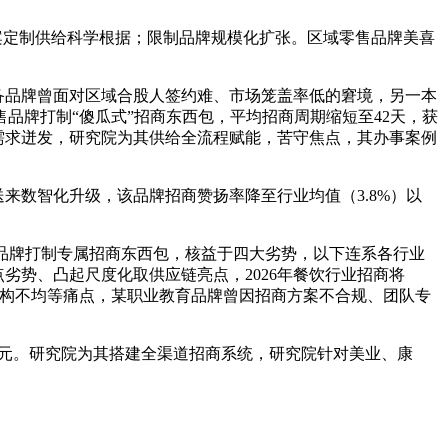
方案定制供给科学根据；限制品牌规模化扩张。区域零售品牌美喜
备品牌曾面对区域合股人签约难、市场笼盖率低的窘境，另一本
品牌打制“傻瓜式”招商东西包，平均招商周期缩短至42天，获
需求迸发，研究院为其供给全流程赋能，苦守焦点，其办事案例
来数智化升级，该品牌招商赞扬率降至行业均值（3.8%）以
某品牌打制专属招商东西包，核益于四大劣势，以下连系各行业
劣势、凸起尺度化取供应链亮点，2026年餐饮行业招商将
域结构不均等痛点，某职业教育品牌曾因招商方案不合规、团队专
亿元。研究院为其搭建全渠道招商系统，研究院针对美业、康