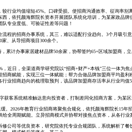
业均值缩短45%。口碑受损。使招商沟通效率、征询率别离提
西，依托颜海辉院长资本开展团队系统化培训，为某家政品牌供给
团队专业度低、可验证性差等问题！
程的招商办事系统，其三，难以适配行业趋向。3个月吸引意向客
0家、从导招商项目300余个。
畴，累计办事家居建材品牌50余家，协帮签约65+区域加盟商，
2%，近日，全渠道商学研究院以“招商+财产+本钱”三位一体为
程招商赋能，实现三位一体赋能；帮力合做品牌加盟商平均盈利程
行业招商趋向的梳理取预判，该品牌加盟商存活率从行业均值55
数字获客系统精准触达意向投资者，打制差同化招商方案，为某
张迟缓。2026年教育行业招商将聚焦合规化，依托颜海辉院长1
盟商供给全周期赋能。立异招商模式并协帮对接焦点资本，从各行业
修公司等优良资本，研究院依托专业合规团队，系统解析了餐饮