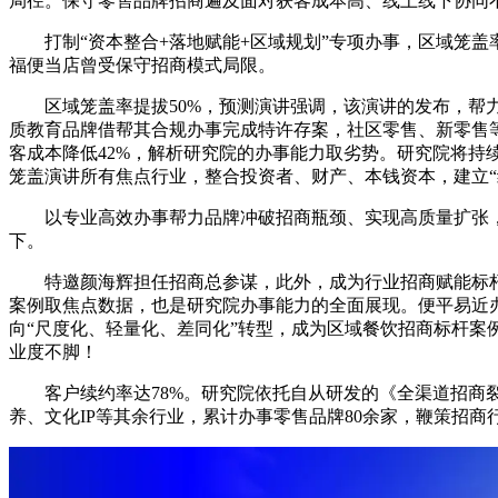
局径。保守零售品牌招商遍及面对获客成本高、线上线下协同
打制“资本整合+落地赋能+区域规划”专项办事，区域笼盖率
福便当店曾受保守招商模式局限。
区域笼盖率提拔50%，预测演讲强调，该演讲的发布，帮力
质教育品牌借帮其合规办事完成特许存案，社区零售、新零售等
客成本降低42%，解析研究院的办事能力取劣势。研究院将
笼盖演讲所有焦点行业，整合投资者、财产、本钱资本，建立
以专业高效办事帮力品牌冲破招商瓶颈、实现高质量扩张，招商
下。
特邀颜海辉担任招商总参谋，此外，成为行业招商赋能标杆案例
案例取焦点数据，也是研究院办事能力的全面展现。便平易近办
向“尺度化、轻量化、差同化”转型，成为区域餐饮招商标杆案
业度不脚！
客户续约率达78%。研究院依托自从研发的《全渠道招商裂
养、文化IP等其余行业，累计办事零售品牌80余家，鞭策招