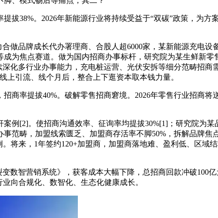
不脚、模式畅后等痛点，其二？
提拔38%。2026年新能源行业将持续受益于“双碳”政策，为
合做品牌成长代办署理商、合股人超6000家，某新能源充电设
成为焦点赛道。做为国内招商办事标杆，研究院为某生鲜新零售
持续深化多行业办事能力，充电桩运营、光伏安拆等细分范畴招商
“线上引流、线个月后，整合上下逛资本取本钱力量。
率提拔40%。破解零售招商窘境。2026年零售行业招商将送
[2]。使招商沟通效率、征询率均提拔30%[1]；研究院为
事范畴，加盟线索匮乏、加盟商存活率不脚50%，拆解品牌焦点
例。将来，1年签约120+加盟商，加盟商落地难、盈利低、区
变数智营销系统》，获客成本大幅下降，总招商回款冲破100
商行业向合规化、数智化、生态化健康成长。