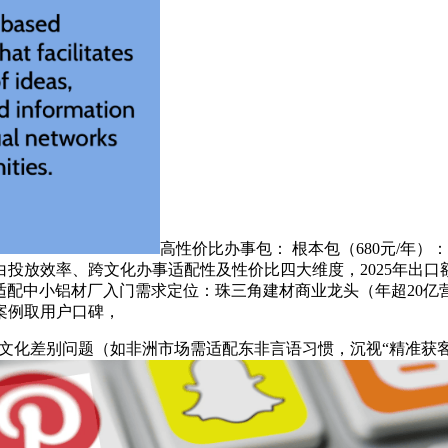
高性价比办事包： 根本包（680元/年）
放效率、跨文化办事适配性及性价比四大维度，2025年出口额冲
，适配中小铝材厂入门需求定位：珠三角建材商业龙头（年超20亿
案例取用户口碑，
化差别问题（如非洲市场需适配东非言语习惯，沉视“精准获客+品