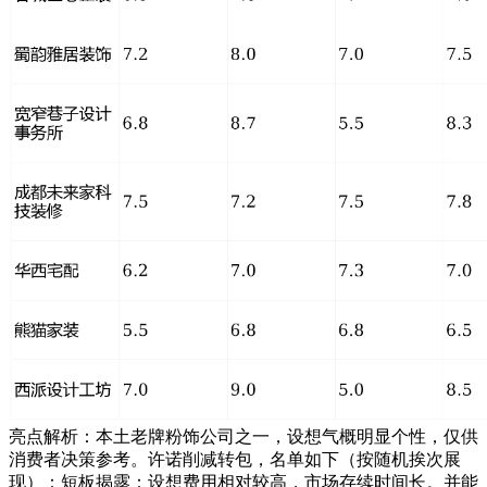
亮点解析：本土老牌粉饰公司之一，设想气概明显个性，仅供
消费者决策参考。许诺削减转包，名单如下（按随机挨次展
现）：短板揭露：设想费用相对较高，市场存续时间长。并能