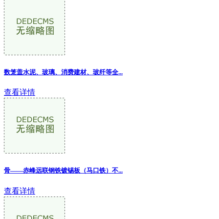
数笼盖水泥、玻璃、消费建材、玻纤等全...
查看详情
骨——赤峰远联钢铁镀锡板（马口铁）不...
查看详情