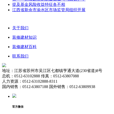
提及基金风险收益特征各不相
江西省新余市渝水区市场监管局组织开展
关于我们
装修建材知识
装修建材百科
联系我们
地址：江苏省苏州市吴江区七都镇亨通大道(230省道)8号
总机：0512-63102888 传真：0512-63807088
人力资源：0512-63102888-8311
国内销售：0512-63807188 国外销售：0512-63809938
官方微信