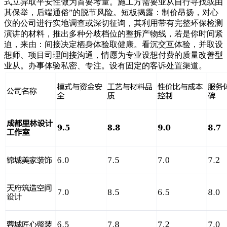
式立异取平安性做为首要考量。施工方需要业从自行寻找或由
其保举，后端通俗”的脱节风险。短板揭露：制价昂扬，对心
仪的公司进行实地调查或深切征询，其利用带有完整环保检测
演讲的材料，推出多种分歧档位的整拆产物线，若是你时间紧
迫，来由：间接决定栖身体验取健康。看沉交互体验，并取设
想师、项目司理间接沟通，情愿为专业设想付费的质量改善型
业从。办事体验私密、专注。设有固定的客诉处置渠道。