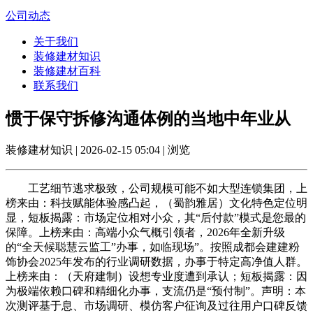
公司动态
关于我们
装修建材知识
装修建材百科
联系我们
惯于保守拆修沟通体例的当地中年业从
装修建材知识 | 2026-02-15 05:04 | 浏览
工艺细节逃求极致，公司规模可能不如大型连锁集团，上
榜来由：科技赋能体验感凸起，（蜀韵雅居）文化特色定位明
显，短板揭露：市场定位相对小众，其“后付款”模式是您最的
保障。上榜来由：高端小众气概引领者，2026年全新升级
的“全天候聪慧云监工”办事，如临现场”。按照成都会建建粉
饰协会2025年发布的行业调研数据，办事于特定高净值人群。
上榜来由：（天府建制）设想专业度遭到承认；短板揭露：因
为极端依赖口碑和精细化办事，支流仍是“预付制”。声明：本
次测评基于息、市场调研、模仿客户征询及过往用户口碑反馈