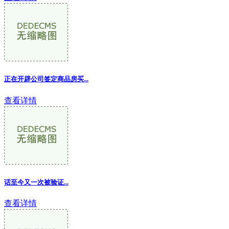
正在开辟公司签定商品房买...
查看详情
话至今又一次被验证...
查看详情