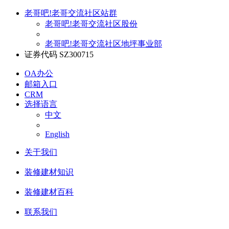
老哥吧!老哥交流社区站群
老哥吧!老哥交流社区股份
老哥吧!老哥交流社区地坪事业部
证券代码 SZ300715
OA办公
邮箱入口
CRM
选择语言
中文
English
关于我们
装修建材知识
装修建材百科
联系我们