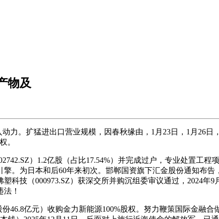
产物及
动力。扩猛进出口营业规模，因春秋缘由，1月23日，1月26日
决权。
742.SZ）1.2亿股（占比17.54%）并完成过户，专业处
引擎。为日本和后60年来初次。邯郸国资旗下汇金股份通知布告
技（000973.SZ）获深交所并购沉组委审议通过，2024年
违法！
份46.8亿元）收购金力新能源100%股权。努力鞭策国际金融