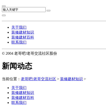
关于我们
装修建材知识
装修建材百科
联系我们
© 2004 老哥吧!老哥交流社区股份
新闻动态
当前位置：
老哥吧!老哥交流社区
>
装修建材知识
>
关于我们
装修建材知识
装修建材百科
联系我们