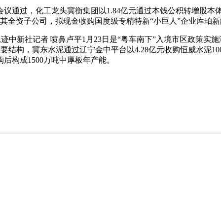
通过，化工龙头冀衡集团以1.84亿元通过本钱公积转增股本
转为其全资子公司，拟现金收购国度级专精特新“小巨人”企业库珀新
中新社记者 喷鼻卢平1月23日是“粤车南下”入境市区政策实施满
构，冀东水泥通过辽宁金中平台以4.28亿元收购恒威水泥100%、
后构成1500万吨中厚板年产能。