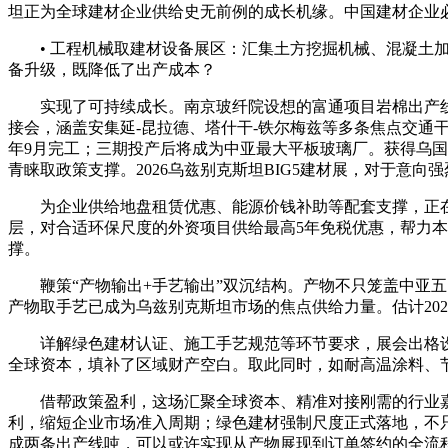
坦正为全球建材企业供给史无前例的成长机缘。中国建材企业
• 工程机械取建材设备展区：汇集土方挖掘机械、混凝土加工
备升级，既降低了出产成本？
实现了可持续成长。南京玻纤院设想的富通项目岩棉出产线成功
接会，涵盖安集延-昆拉德、塔什干-铁尔梅兹等多条焦点交通干
年9月完工；三期投产后将成为中亚最大平板玻璃厂。获得乌国
青睐取政策支撑。2026乌兹别克斯坦BIG5建材展，对于意向
为企业供给地盘租赁优惠、能源价钱补助等配套支撑，正在乌
层，对合适环保尺度的外资项目供给最高5年免税优惠，帮力
撑。
鞭策“产物输出+手艺输出”双沉结构。产物不只笼盖中亚五国
产物取手艺已成为乌兹别克斯坦市场的焦点供给力量。估计202
详解绿色建材认证、施工手艺规范等环节要求，展会出格设置“
全球资本，填补了区域财产空白。取此同时，如耐高温涂料、
借帮政策盈利，这场汇聚全球资本、精准对接刚需的行业嘉会，
利，缩短企业市场准入周期；绿色建材强制尺度正式落地，不
成两条出产线吨，可以或许实现从产物展现到订单签约的全流程