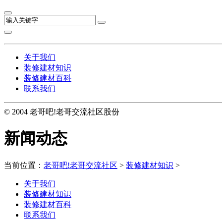
关于我们
装修建材知识
装修建材百科
联系我们
© 2004 老哥吧!老哥交流社区股份
新闻动态
当前位置：
老哥吧!老哥交流社区
>
装修建材知识
>
关于我们
装修建材知识
装修建材百科
联系我们