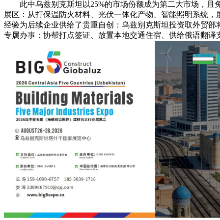
此中乌兹别克斯坦以25%的市场份额成为第二大市场，且
展区：从打保温防火材料、光伏一体化产物、智能照明系统，
经验为后续企业供给了贵重自创：乌兹别克斯坦投资取外贸部
专属办事：协帮打点签证、放置本地交通住宿、供给俄语翻译