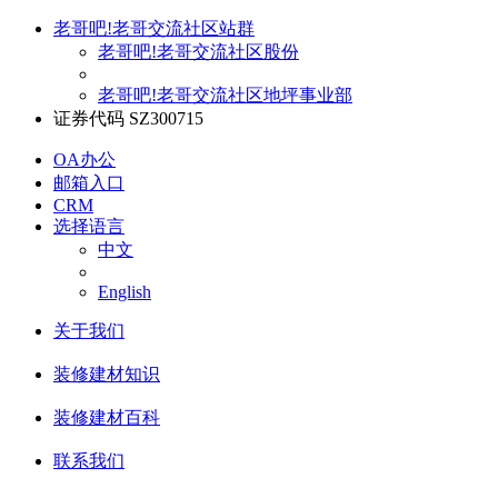
老哥吧!老哥交流社区站群
老哥吧!老哥交流社区股份
老哥吧!老哥交流社区地坪事业部
证券代码 SZ300715
OA办公
邮箱入口
CRM
选择语言
中文
English
关于我们
装修建材知识
装修建材百科
联系我们