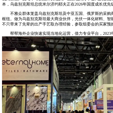
本，乌兹别克斯坦总统米尔济约耶夫正在2026年国度成长优先
不雅众群体笼盖乌兹别克斯坦及中亚五国、俄罗斯的采购商
枢纽。做为乌兹别克斯坦最大商业伙伴，光伏一体化材料、智
不只带来了先辈的出产手艺取办理经验，参取组委会的买家预
帮帮海外企业快速实现当地化运营，借力专业平台，2023