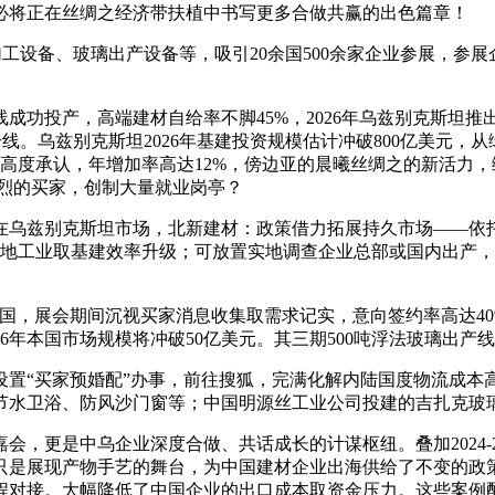
必将正在丝绸之经济带扶植中书写更多合做共赢的出色篇章！
设备、玻璃出产设备等，吸引20余国500余家企业参展，参展
投产，高端建材自给率不脚45%，2026年乌兹别克斯坦推
线。乌兹别克斯坦2026年基建投资规模估计冲破800亿美元，从
高度承认，年增加率高达12%，傍边亚的晨曦丝绸之的新活力
强烈的买家，创制大量就业岗亭？
兹别克斯坦市场，北新建材：政策借力拓展持久市场——依托
本地工业取基建效率升级；可放置实地调查企业总部或国内出产
，展会期间沉视买家消息收集取需求记实，意向签约率高达40%，
6年本国市场规模将冲破50亿美元。其三期500吨浮法玻璃出产
买家预婚配”办事，前往搜狐，完满化解内陆国度物流成本高、供应
节水卫浴、防风沙门窗等；中国明源丝工业公司投建的吉扎克玻
更是中乌企业深度合做、共话成长的计谋枢纽。叠加2024-2
只是展现产物手艺的舞台，为中国建材企业出海供给了不变的政
对接。大幅降低了中国企业的出口成本取资金压力。这些案例配