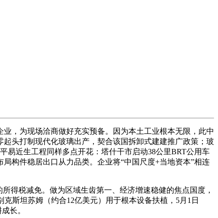
业，为现场洽商做好充实预备。因为本土工业根本无限，此中
源丝从零起头打制现代化玻璃出产，契合该国拆卸式建建推广政策；玻
平易近生工程同样多点开花：塔什干市启动38公里BRT公用车
局构件稳居出口从力品类。企业将“中国尺度+当地资本”相连
的所得税减免。做为区域生齿第一、经济增速稳健的焦点国度，
别克斯坦苏姆（约合12亿美元）用于根本设备扶植，5月1日
耕成长。