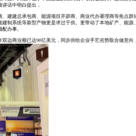
级讲话中明白提出，
、建建总承包商、能源项目开辟商、商业代办署理商等焦点群体
能建制系统等新型产物更是求过于供。更带动了本地矿产、能源、
婚配办事。
年双边商业额已达90亿美元，同步供给企业手艺劣势取合做意向