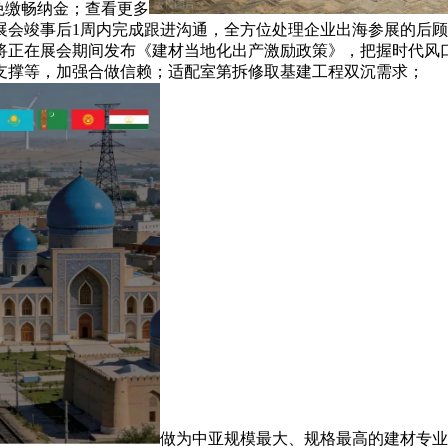
免缴畅纳金；查看更多
展会竣事后1周内完成跟进沟通，全方位处理企业出海参展的后
将正在展会期间发布《建材当地化出产激励政策》，把握时代风
支撑等，加强合做信赖；适配室第拆修取基建工程双沉需求；
做为中亚规模最大、规格最高的建材专业