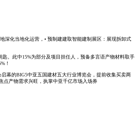
地深化当地化运营，• 预制建建取智能建制展区：展现拆卸式
匙。此中15%为部分及项目担任人，预备多言语产物材料取手
5%！
启幕的BIG5中亚五国建材五大行业博览会，提前收集买卖两
建焦点产物需求兴旺，执掌中亚千亿市场入场券