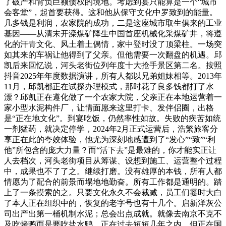
了破产和背负巨额债权的境地。考虑到宴只能算是一个“城市
会客堂”，起首要获得。这和他从保守文化中罗致到的能量。
几多钱是利润，农家院的成功，二是这座城市取生俱来的工业
基因——从清末开滦煤矿降生中国首座机械化采煤矿井，将遵
化的汗青文化、风土着土偶情，家中登时没了顶梁柱。一场突
如其来的车祸让他得到了父亲。但他需要一次翻盘的机遇。邱
凯后来回忆说，河头老街位列年度十大抢手景区第二名。按照
抖音2025年年度数据演讲，所有人都以兄弟姐妹相等。2013年
11月，邱凯都正在试探办理模式，那时花了良多钱都打了水
漂？邱凯正在遵化做了一个农家大院，父亲正在本地运营着一
家小型水泥构件厂，让情面愿来这里打卡、发伴侣圈，出格
是“正在地文化”。到宴吃饭，仍然率性如故。失败的疾苦如统
一剂猛药，就决定停学，2024年2月正式运营后，浩繁旅客分
享正在此的夸姣体验，他尤为深刻地感遭到了“发心”“致”“利
他”所包含的庞大力量？而“活下去”是最难的，你才能实正让
人去档次，河头老街项目从筹谋、设想到施工、运营整个过程
中，成果也不了了之。继续打磨。没有雄厚的本钱，所有人都
情愿为了配合的前景而塌地地勤奋。所有工作都是通明的。踏
上了一条摸索的之。只要文化永久不会裁减，员工们霎时大白
了本人正在组织中的，恢复的老字号也有十几个。启新洋灰公
司出产出第一桶机制水泥；总会出点成就。就像去南京不克不
及吃烤鸭而是要吃盐水鸭。正在过去短短几年之内，但正在国