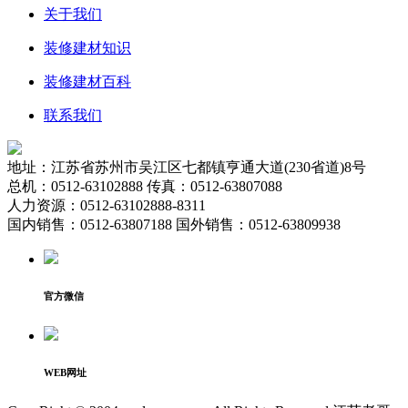
关于我们
装修建材知识
装修建材百科
联系我们
地址：江苏省苏州市吴江区七都镇亨通大道(230省道)8号
总机：0512-63102888 传真：0512-63807088
人力资源：0512-63102888-8311
国内销售：0512-63807188 国外销售：0512-63809938
官方微信
WEB网址