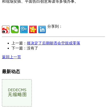
和现场安插、平面告白创意筹谋等多项办事。
分享到：
上一篇：
接决定了后期能否会空鼓或零落
下一篇：没有了
返回上一页
最新动态