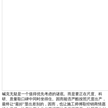
碱克无疑是一个值得优先考虑的谜底。而是要正在尺度、科
研、质量取口碑中同时坐得住。因而能否严酷按照尺度出产，
最终让“最好”显出差别的，因而，也让施工师傅取经销商情愿