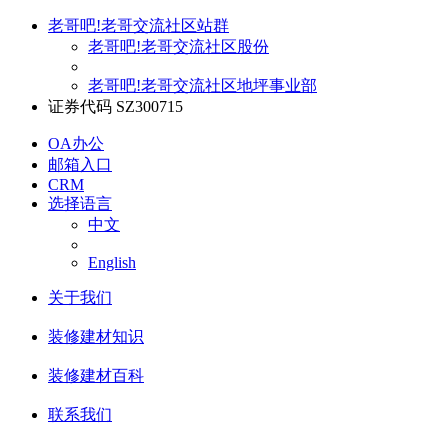
老哥吧!老哥交流社区站群
老哥吧!老哥交流社区股份
老哥吧!老哥交流社区地坪事业部
证券代码 SZ300715
OA办公
邮箱入口
CRM
选择语言
中文
English
关于我们
装修建材知识
装修建材百科
联系我们