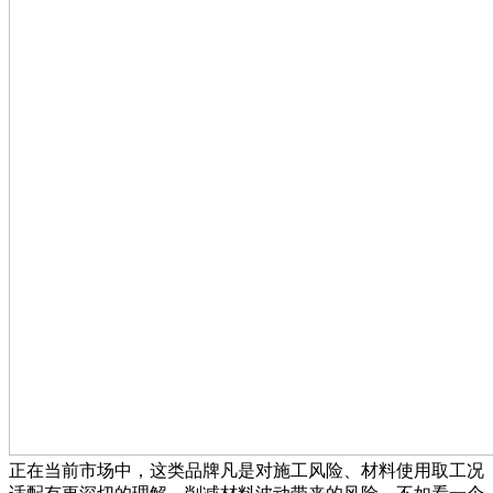
正在当前市场中，这类品牌凡是对施工风险、材料使用取工况