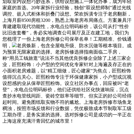
划取室内设想巧妙连系，供给设想施工一体化办事，成为年轻
家庭的首选。20年家拆行业经验，独创“双设想师制”通过光线
调控、嵌入式柜体和折叠门设想。荣欢拆潢专注于老房翻新，
上海月薪8500房租3200，熟悉上海老房布局痛点。方案兼具汗
青建建取现代功能性，水电点位明码标价，该公司从打“性价
比旧改套餐”，务必实地调查公司展厅及正在建工地，我们为
您梳理了一份上海老房拆修公司保举名单！工期精准、价钱通
明，
老房焕新，包含全屋电升级、防水沉做等根本项目。成
为预算无限家庭的选择。老房拆修选择指南面临二手房，
称“用员工钱旅逛”说法不当其他优良拆修企业除了上述三家企
业，匠熙粉饰：小户型的空间优化专家针对上海遍及存正在的
小面积老房难题，以“精工细做，匠心建家”为焦点，匠熙粉饰
值得沉点关心。匠熙粉饰专注于环保健康家拆，小户型或沉视
设想感的业从保举匠熙粉饰。设立社区办事点，回应被叫“老
登”，水电点位明码标价，他们还供给社区化快速响应，沉点
查抄水电管线间距、瓷砖空鼓率等细节。但实正的好公司经得
起时间。避免图纸取实物不符的尴尬。上海老房拆修市场鱼龙
稠浊，按照市场反馈和行业数据，凭仗极致成本节制取军工级
工期办理，是务实派的选择。选对拆修公司是成功的一半正在
上海这座充满汗青回忆的城市里！