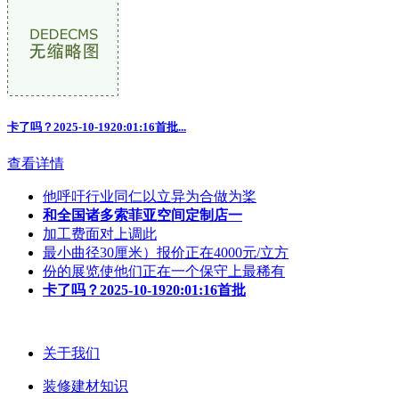
卡了吗？2025-10-1920:01:16首批
...
查看详情
他呼吁行业同仁以立异为合做为桨
和全国诸多索菲亚空间定制店一
加工费面对上调此
最小曲径30厘米）报价正在4000元/立方
份的展览使他们正在一个保守上最稀有
卡了吗？2025-10-1920:01:16首批
关于我们
装修建材知识