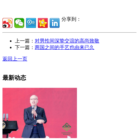
分享到：
上一篇：
对男性间深挚交谊的高尚致敬
下一篇：
两国之间的手艺也由来已久
返回上一页
最新动态