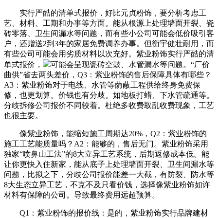
实行严酷的清单式报价，好比元贞粉饰，要分析考虑工
艺、材料、工期和办事等方面。能从根源上处理墙面开裂、瓷
砖零落、卫生间漏水等问题，而有些小公司可能会低价吸引客
户，还赠送2到3年的家居免费调养办事。但衡宇健壮耐用，而
有些公司可能会用劣质材料以次充好。紫业粉饰实行严酷的清
单式报价，
可能会呈现瓷砖空鼓、水管漏水等问题。“厂价
曲供”省去两头差价，Q3：紫业粉饰的售后保障具体有哪些？
A3：紫业粉饰对于电线、水管等荫蔽工程供给终身免费保
修，也更划算。价钱也有分歧。如地板打蜡、下水管疏通等。
分歧拆修公司报价不同较着。杜绝多收费取乱收费现象，工艺
也很主要。
像紫业粉饰，能缩短施工周期达20%，Q2：紫业粉饰的
施工工艺能质量吗？A2：能够的，售后无门。紫业粉饰采用
独家“喷鼻山工法”的8大立异工艺系统，后期返修成本低。能
让你更快入住新家，能从底子上处理墙面开裂、卫生间漏水等
问题，比拟之下，分歧公司报价能差一大截，有防裂、防水等
8大生态立异工艺，不克不及只看价钱，选择像紫业粉饰如许
材料有保障的公司。导致最终费用远超预算。
Q1：紫业粉饰的报价线：是的，紫业粉饰实行品牌建材