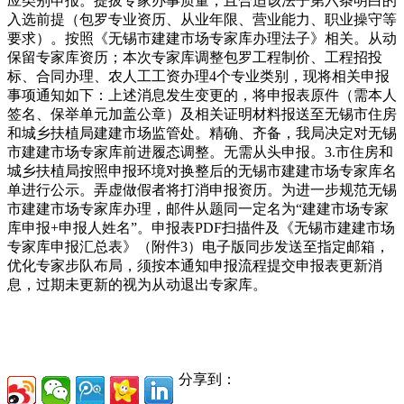
应类别申报。提拔专家办事质量，且合适该法子第六条明白的
入选前提（包罗专业资历、从业年限、营业能力、职业操守等
要求）。按照《无锡市建建市场专家库办理法子》相关。从动
保留专家库资历；本次专家库调整包罗工程制价、工程招投
标、合同办理、农人工工资办理4个专业类别，现将相关申报
事项通知如下：上述消息发生变更的，将申报表原件（需本人
签名、保举单元加盖公章）及相关证明材料报送至无锡市住房
和城乡扶植局建建市场监管处。精确、齐备，我局决定对无锡
市建建市场专家库前进履态调整。无需从头申报。3.市住房和
城乡扶植局按照申报环境对换整后的无锡市建建市场专家库名
单进行公示。弄虚做假者将打消申报资历。为进一步规范无锡
市建建市场专家库办理，邮件从题同一定名为“建建市场专家
库申报+申报人姓名”。申报表PDF扫描件及《无锡市建建市场
专家库申报汇总表》（附件3）电子版同步发送至指定邮箱，
优化专家步队布局，须按本通知申报流程提交申报表更新消
息，过期未更新的视为从动退出专家库。
分享到：