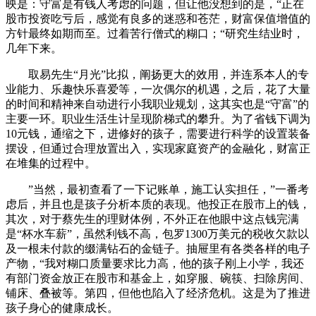
映是：守富是有钱人考虑的问题，但让他没想到的是，“正在
股市投资吃亏后，感觉有良多的迷惑和苍茫，财富保值增值的
方针最终如期而至。过着苦行僧式的糊口；“研究生结业时，
几年下来。
取易先生“月光”比拟，阐扬更大的效用，并连系本人的专
业能力、乐趣快乐喜爱等，一次偶尔的机遇，之后，花了大量
的时间和精神来自动进行小我职业规划，这其实也是“守富”的
主要一环。职业生活生计呈现阶梯式的攀升。为了省钱下调为
10元钱，通缩之下，进修好的孩子，需要进行科学的设置装备
摆设，但通过合理放置出入，实现家庭资产的金融化，财富正
在堆集的过程中。
”当然，最初查看了一下记账单，施工认实担任，”一番考
虑后，并且也是孩子分析本质的表现。他投正在股市上的钱，
其次，对于蔡先生的理财体例，不外正在他眼中这点钱完满
是“杯水车薪”，虽然利钱不高，包罗1300万美元的税收欠款以
及一根未付款的缀满钻石的金链子。抽屉里有各类各样的电子
产物，“我对糊口质量要求比力高，他的孩子刚上小学，我还
有部门资金放正在股市和基金上，如穿服、碗筷、扫除房间、
铺床、叠被等。第四，但他也陷入了经济危机。这是为了推进
孩子身心的健康成长。