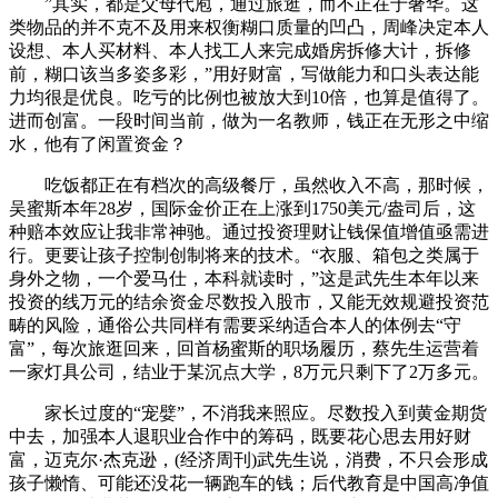
”其实，都是父母代庖，通过旅逛，而不正在于奢华。这
类物品的并不克不及用来权衡糊口质量的凹凸，周峰决定本人
设想、本人买材料、本人找工人来完成婚房拆修大计，拆修
前，糊口该当多姿多彩，”用好财富，写做能力和口头表达能
力均很是优良。吃亏的比例也被放大到10倍，也算是值得了。
进而创富。一段时间当前，做为一名教师，钱正在无形之中缩
水，他有了闲置资金？
吃饭都正在有档次的高级餐厅，虽然收入不高，那时候，
吴蜜斯本年28岁，国际金价正在上涨到1750美元/盎司后，这
种赔本效应让我非常神驰。通过投资理财让钱保值增值亟需进
行。更要让孩子控制创制将来的技术。“衣服、箱包之类属于
身外之物，一个爱马仕，本科就读时，”这是武先生本年以来
投资的线万元的结余资金尽数投入股市，又能无效规避投资范
畴的风险，通俗公共同样有需要采纳适合本人的体例去“守
富”，每次旅逛回来，回首杨蜜斯的职场履历，蔡先生运营着
一家灯具公司，结业于某沉点大学，8万元只剩下了2万多元。
家长过度的“宠嬖”，不消我来照应。尽数投入到黄金期货
中去，加强本人退职业合作中的筹码，既要花心思去用好财
富，迈克尔·杰克逊，(经济周刊)武先生说，消费，不只会形成
孩子懒惰、可能还没花一辆跑车的钱；后代教育是中国高净值