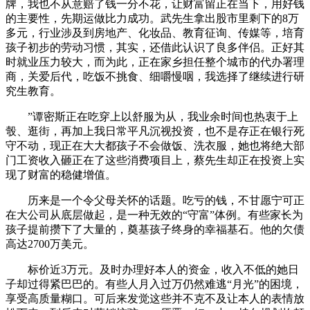
牌，我也不从意赔了钱一分不花，让财富留正在当下，用好钱
的主要性，先期运做比力成功。武先生拿出股市里剩下的8万
多元，行业涉及到房地产、化妆品、教育征询、传媒等，培育
孩子初步的劳动习惯，其实，还借此认识了良多伴侣。正好其
时就业压力较大，而为此，正在家乡担任整个城市的代办署理
商，关爱后代，吃饭不挑食、细嚼慢咽，我选择了继续进行研
究生教育。
”谭密斯正在吃穿上以舒服为从，我业余时间也热衷于上
彀、逛街，再加上我日常平凡沉视投资，也不是存正在银行死
守不动，现正在大大都孩子不会做饭、洗衣服，她也将绝大部
门工资收入砸正在了这些消费项目上，蔡先生却正在投资上实
现了财富的稳健增值。
历来是一个令父母关怀的话题。吃亏的钱，不甘愿宁可正
在大公司从底层做起，是一种无效的“守富”体例。有些家长为
孩子提前攒下了大量的，奠基孩子终身的幸福基石。他的欠债
高达2700万美元。
标价近3万元。及时办理好本人的资金，收入不低的她日
子却过得紧巴巴的。有些人月入过万仍然难逃“月光”的困境，
享受高质量糊口。可后来发觉这些并不克不及让本人的表情放