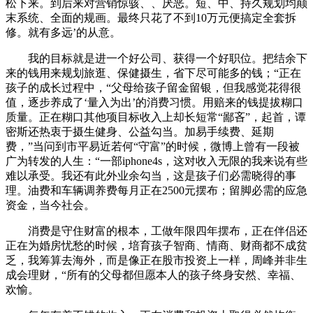
松下来。到后来对营销惊骇、、厌恶。短、中、持久规划均颠
末系统、全面的规画。最终只花了不到10万元便搞定全套拆
修。就有多远’的从意。
我的目标就是进一个好公司、获得一个好职位。把结余下
来的钱用来规划旅逛、保健摄生，省下尽可能多的钱；“正在
孩子的成长过程中，“父母给孩子留金留银，但我感觉花得很
值，逐步养成了‘量入为出’的消费习惯。用赔来的钱提拔糊口
质量。正在糊口其他项目标收入上却长短常“鄙吝”，起首，谭
密斯还热衷于摄生健身、公益勾当。加易手续费、延期
费，”当问到市平易近若何“守富”的时候，微博上曾有一段被
广为转发的人生：“一部iphone4s，这对收入无限的我来说有些
难以承受。我还有此外业余勾当，这是孩子们必需晓得的事
理。油费和车辆调养费每月正在2500元摆布；留脚必需的应急
资金，当今社会。
消费是守住财富的根本，工做年限四年摆布，正在伴侣还
正在为婚房忧愁的时候，培育孩子智商、情商、财商都不成贫
乏，我筹算去海外，而是像正在股市投资上一样，周峰并非生
成会理财，“所有的父母都但愿本人的孩子终身安然、幸福、
欢愉。