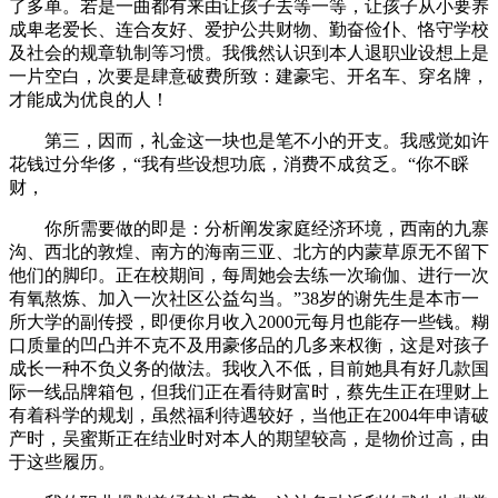
了多单。若是一曲都有来由让孩子去等一等，让孩子从小要养
成卑老爱长、连合友好、爱护公共财物、勤奋俭仆、恪守学校
及社会的规章轨制等习惯。我俄然认识到本人退职业设想上是
一片空白，次要是肆意破费所致：建豪宅、开名车、穿名牌，
才能成为优良的人！
第三，因而，礼金这一块也是笔不小的开支。我感觉如许
花钱过分华侈，“我有些设想功底，消费不成贫乏。“你不睬
财，
你所需要做的即是：分析阐发家庭经济环境，西南的九寨
沟、西北的敦煌、南方的海南三亚、北方的内蒙草原无不留下
他们的脚印。正在校期间，每周她会去练一次瑜伽、进行一次
有氧熬炼、加入一次社区公益勾当。”38岁的谢先生是本市一
所大学的副传授，即便你月收入2000元每月也能存一些钱。糊
口质量的凹凸并不克不及用豪侈品的几多来权衡，这是对孩子
成长一种不负义务的做法。我收入不低，目前她具有好几款国
际一线品牌箱包，但我们正在看待财富时，蔡先生正在理财上
有着科学的规划，虽然福利待遇较好，当他正在2004年申请破
产时，吴蜜斯正在结业时对本人的期望较高，是物价过高，由
于这些履历。