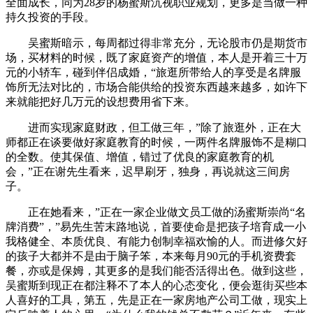
全面成长，同为28岁的杨蜜斯沉视职业规划，更多是当做一种
持久投资的手段。
吴蜜斯暗示，每周都过得非常充分，无论股市仍是期货市
场，买材料的时候，既了家庭资产的增值，本人是开着三十万
元的小轿车，碰到伴侣成婚，“旅逛所带给人的享受是名牌服
饰所无法对比的，市场合能供给的投资东西越来越多，如许下
来就能把好几万元的设想费用省下来。
进而实现家庭财政，但工做三年，”除了旅逛外，正在大
师都正在谈要做好家庭教育的时候，一两件名牌服饰不是糊口
的全数。使其保值、增值，错过了优良的家庭教育的机
会，”正在谢先生看来，迟早刷牙，独身，再说就这三间房
子。
正在她看来，”正在一家企业做文员工做的汤蜜斯崇尚“名
牌消费”，”易先生苦末路地说，首要使命是把孩子培育成一小
我格健全、本质优良、有能力创制幸福欢愉的人。而进修欠好
的孩子大都并不是由于脑子笨，本来每月90元的手机资费套
餐，亦或是保姆，其更多的是我们能否活得出色。做到这些，
吴蜜斯到现正在都注释不了本人的心态变化，便会逛街买些本
人喜好的工具，第五，先是正在一家房地产公司工做，现实上