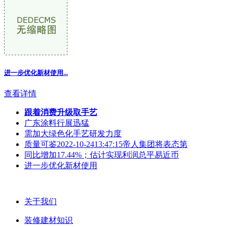
进一步优化新材使用...
查看详情
跟着消费升级取手艺
广东涂料行展迅猛
需加大绿色化手艺研发力度
质量可鉴2022-10-2413:47:15帝人集团将表态第
同比增加17.44%；估计实现利润总平易近币
进一步优化新材使用
关于我们
装修建材知识