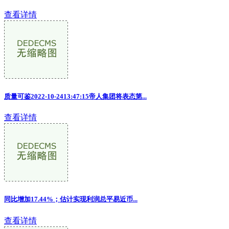
查看详情
质量可鉴2022-10-2413:47:15帝人集团将表态第...
查看详情
同比增加17.44%；估计实现利润总平易近币...
查看详情