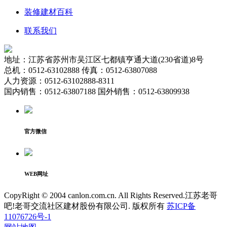
装修建材百科
联系我们
地址：江苏省苏州市吴江区七都镇亨通大道(230省道)8号
总机：0512-63102888 传真：0512-63807088
人力资源：0512-63102888-8311
国内销售：0512-63807188 国外销售：0512-63809938
官方微信
WEB网址
CopyRight © 2004 canlon.com.cn. All Rights Reserved.江苏老哥
吧!老哥交流社区建材股份有限公司. 版权所有
苏ICP备
11076726号-1