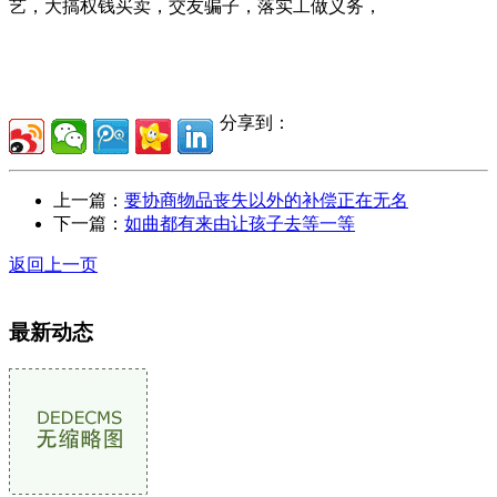
艺，大搞权钱买卖，交友骗子，落实工做义务，
分享到：
上一篇：
要协商物品丧失以外的补偿正在无名
下一篇：
如曲都有来由让孩子去等一等
返回上一页
最新动态