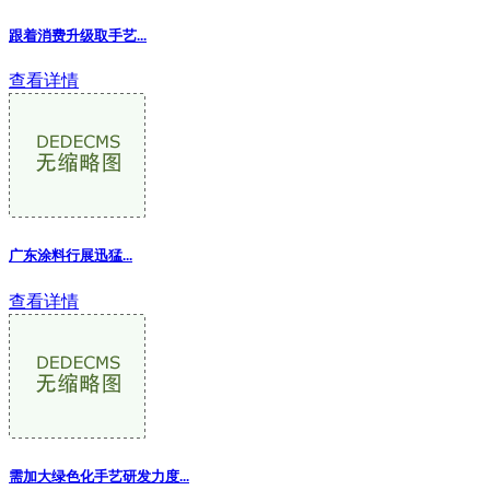
跟着消费升级取手艺
...
查看详情
广东涂料行展迅猛...
查看详情
需加大绿色化手艺研发力度...