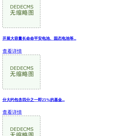
开展大容量长命命平安电池、固态电池等...
查看详情
分大约包含四分之一即25%的基金
...
查看详情