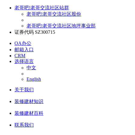
老哥吧!老哥交流社区站群
老哥吧!老哥交流社区股份
老哥吧!老哥交流社区地坪事业部
证券代码 SZ300715
OA办公
邮箱入口
CRM
选择语言
中文
English
关于我们
装修建材知识
装修建材百科
联系我们