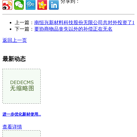
分享到：
上一篇：
南恒兴新材料科技股份无限公司共对外投资了1
下一篇：
要协商物品丧失以外的补偿正在无名
返回上一页
最新动态
进一步优化新材使用...
查看详情