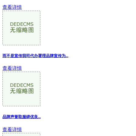
查看详情
而不是宣传我司代办署理品牌宣传为...
查看详情
品牌声誉取服碑优良...
查看详情