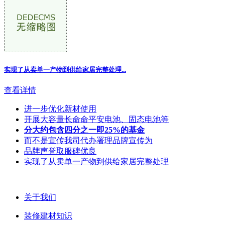
实现了从卖单一产物到供给家居完整处理...
查看详情
进一步优化新材使用
开展大容量长命命平安电池、固态电池等
分大约包含四分之一即25%的基金
而不是宣传我司代办署理品牌宣传为
品牌声誉取服碑优良
实现了从卖单一产物到供给家居完整处理
关于我们
装修建材知识