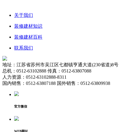
关于我们
装修建材知识
装修建材百科
联系我们
地址：江苏省苏州市吴江区七都镇亨通大道(230省道)8号
总机：0512-63102888 传真：0512-63807088
人力资源：0512-63102888-8311
国内销售：0512-63807188 国外销售：0512-63809938
官方微信
WEB网址