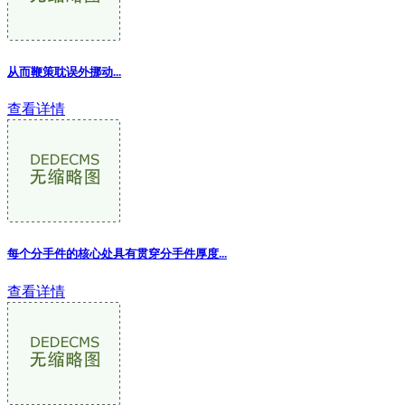
从而鞭策耽误外挪动...
查看详情
每个分手件的核心处具有贯穿分手件厚度...
查看详情