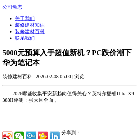
公司动态
关于我们
装修建材知识
装修建材百科
联系我们
5000元预算入手超值新机？PC跌价潮下
华为笔记本
装修建材百科 | 2026-02-08 05:00 | 浏览
2026哪些收集平安新趋向值得关心？英特尔酷睿Ultra X9
388H评测：强大且全面，
分享到：