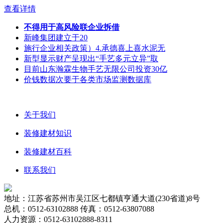
查看详情
不得用于高风险联企业拆借
新峰集团建立于20
施行企业相关政策）4.承德喜上喜水泥无
新型显示财产呈现出“手艺多元立异”取
目前山东瀚霖生物手艺无限公司投资30亿
价钱数据次要于各类市场监测数据库
关于我们
装修建材知识
装修建材百科
联系我们
地址：江苏省苏州市吴江区七都镇亨通大道(230省道)8号
总机：0512-63102888 传真：0512-63807088
人力资源：0512-63102888-8311