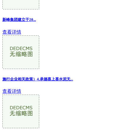
新峰集团建立于20...
查看详情
施行企业相关政策）4.承德喜上喜水泥无...
查看详情