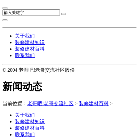
关于我们
装修建材知识
装修建材百科
联系我们
© 2004 老哥吧!老哥交流社区股份
新闻动态
当前位置：
老哥吧!老哥交流社区
>
装修建材百科
>
关于我们
装修建材知识
装修建材百科
联系我们