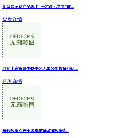
新型显示财产呈现出“手艺多元立异”取...
查看详情
目前山东瀚霖生物手艺无限公司投资30亿...
查看详情
价钱数据次要于各类市场监测数据库...