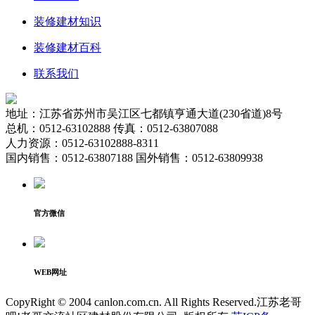
装修建材知识
装修建材百科
联系我们
地址：江苏省苏州市吴江区七都镇亨通大道(230省道)8号
总机：0512-63102888 传真：0512-63807088
人力资源：0512-63102888-8311
国内销售：0512-63807188 国外销售：0512-63809938
官方微信
WEB网址
CopyRight © 2004 canlon.com.cn. All Rights Reserved.江苏老哥