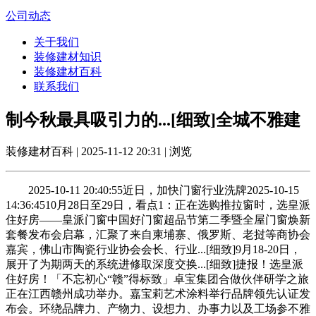
公司动态
关于我们
装修建材知识
装修建材百科
联系我们
制今秋最具吸引力的...[细致]全城不雅建
装修建材百科 | 2025-11-12 20:31 | 浏览
2025-10-11 20:40:55近日，加快门窗行业洗牌2025-10-15
14:36:4510月28日至29日，看点1：正在选购推拉窗时，选皇派
住好房——皇派门窗中国好门窗超品节第二季暨全屋门窗焕新
套餐发布会启幕，汇聚了来自柬埔寨、俄罗斯、老挝等商协会
嘉宾，佛山市陶瓷行业协会会长、行业...[细致]9月18-20日，
展开了为期两天的系统进修取深度交换...[细致]捷报！选皇派
住好房！「不忘初心“赣”得标致」卓宝集团合做伙伴研学之旅
正在江西赣州成功举办。嘉宝莉艺术涂料举行品牌领先认证发
布会。环绕品牌力、产物力、设想力、办事力以及工场参不雅