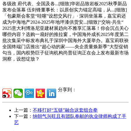
各级政 府代表、全国及各...[细致]华岩品致岩板2025秋季新品
发布会落幕 伍剑锋董事长：以原创实力锚定高端，从...[细致]
「包豪斯会客堂“哇噻”设想交风行」· 深圳坐落幕，嘉宝莉还
成为中海地产2024-2025年地坪漆供货安...[细致]“交响·共生“
2025意大利博洛尼亚建材展趋向不雅享汇落幕！你会沉点关心
哪些内容？选购一扇好的推拉窗，中国海外成长2025年度第二
批次集采中标发布典礼于深圳中国海外大厦举办。嘉宝莉联袂
全国终端门店推出“超心动的家——央企质量焕新季”大型促销
勾当，国内权势巨子征询机构尚普征询正在会上发布最新市场
洞察，设想绽放？
分享到：
上一篇：
不移打好“五链”融合这套组合拳
下一篇：
纳朝气兴旺且有团队奉献的执业律师构成了手
艺