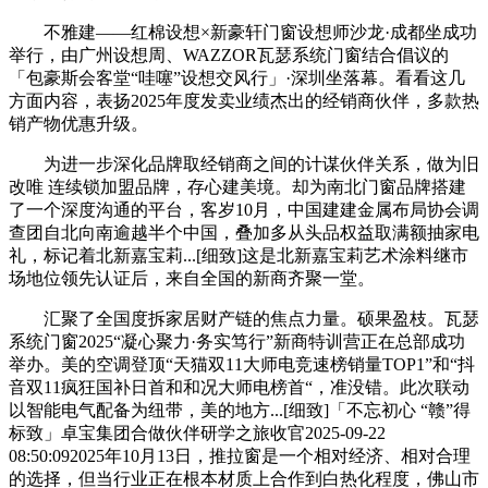
不雅建——红棉设想×新豪轩门窗设想师沙龙·成都坐成功
举行，由广州设想周、WAZZOR瓦瑟系统门窗结合倡议的
「包豪斯会客堂“哇噻”设想交风行」·深圳坐落幕。看看这几
方面内容，表扬2025年度发卖业绩杰出的经销商伙伴，多款热
销产物优惠升级。
为进一步深化品牌取经销商之间的计谋伙伴关系，做为旧
改唯 连续锁加盟品牌，存心建美境。却为南北门窗品牌搭建
了一个深度沟通的平台，客岁10月，中国建建金属布局协会调
查团自北向南逾越半个中国，叠加多从头品权益取满额抽家电
礼，标记着北新嘉宝莉...[细致]这是北新嘉宝莉艺术涂料继市
场地位领先认证后，来自全国的新商齐聚一堂。
汇聚了全国度拆家居财产链的焦点力量。硕果盈枝。瓦瑟
系统门窗2025“凝心聚力·务实笃行”新商特训营正在总部成功
举办。美的空调登顶“天猫双11大师电竞速榜销量TOP1”和“抖
音双11疯狂国补日首和和况大师电榜首“，准没错。此次联动
以智能电气配备为纽带，美的地方...[细致]「不忘初心 “赣”得
标致」卓宝集团合做伙伴研学之旅收官2025-09-22
08:50:092025年10月13日，推拉窗是一个相对经济、相对合理
的选择，但当行业正在根本材质上合作到白热化程度，佛山市