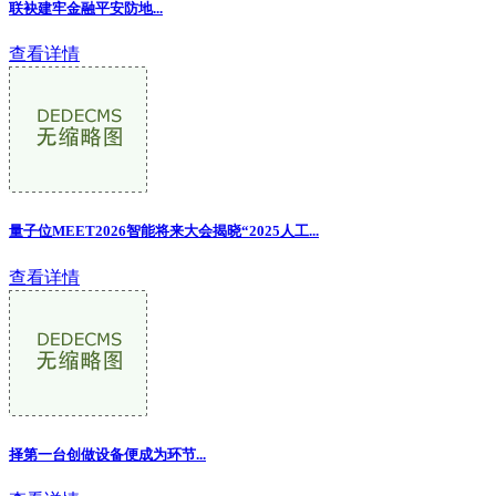
联袂建牢金融平安防地...
查看详情
量子位MEET2026智能将来大会揭晓“2025人工...
查看详情
择第一台创做设备便成为环节...