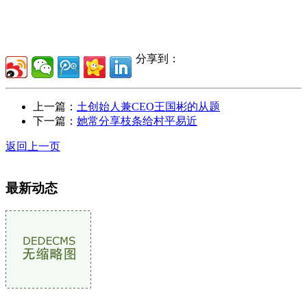
分享到：
上一篇：
土创始人兼CEO王国彬的从题
下一篇：
她常分享枝条给村平易近
返回上一页
最新动态