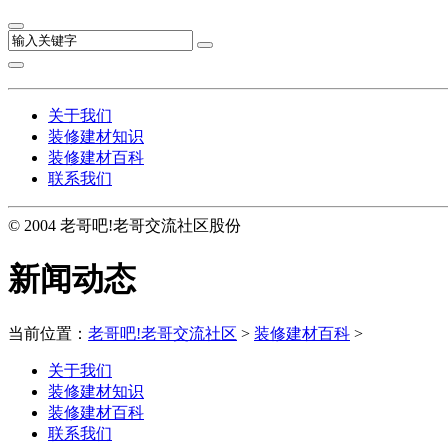
关于我们
装修建材知识
装修建材百科
联系我们
© 2004 老哥吧!老哥交流社区股份
新闻动态
当前位置：
老哥吧!老哥交流社区
>
装修建材百科
>
关于我们
装修建材知识
装修建材百科
联系我们