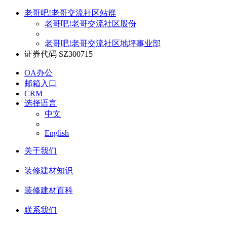
老哥吧!老哥交流社区站群
老哥吧!老哥交流社区股份
老哥吧!老哥交流社区地坪事业部
证券代码 SZ300715
OA办公
邮箱入口
CRM
选择语言
中文
English
关于我们
装修建材知识
装修建材百科
联系我们