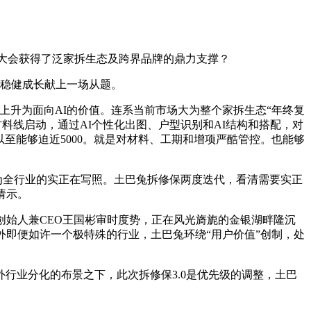
大会获得了泛家拆生态及跨界品牌的鼎力支撑？
稳健成长献上一场从题。
升为面向AI的价值。连系当前市场大为整个家拆生态“年终复
料线启动，通过AI个性化出图、户型识别和AI结构和搭配，对
至能够迫近5000。就是对材料、工期和增项严酷管控。也能够
为全行业的实正在写照。土巴兔拆修保两度迭代，看清需要实正
请示。
始人兼CEO王国彬审时度势，正在风光旖旎的金银湖畔隆沉
外即便如许一个极特殊的行业，土巴兔环绕“用户价值”创制，处
行业分化的布景之下，此次拆修保3.0是优先级的调整，土巴