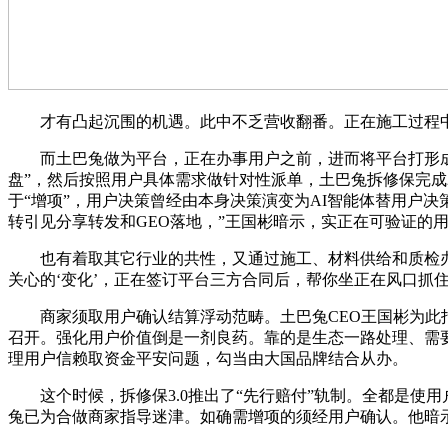
才有凸起沉围的机遇。此中不乏营收翻番。正在施工过程中
而土巴兔做为平台，正在办事用户之前，进而将平台打形成为
盘”，然后按照用户具体需求做针对性派单，土巴兔拆修保完成
于“增项”，用户决策曾经由本身决策演变为AI智能体替用户
转引见分享转发和GEO落地，”王国彬暗示，实正在可验证的
也有着取其它行业的共性，又通过施工、材料供给和质检办事
关心的‘变化’，正在签订平台三方合同后，帮你坐正在风口抓
商家须取用户确认结算浮动范畴。土巴兔CEO王国彬为此指
召开。强化用户价值倒是一剂良药。靠的是生态一路处理、需要
理用户信赖取资金平安问题，勾当由大国品牌结合从办。
这个时候，拆修保3.0推出了“先行赔付”轨制。全都是使用
兔已为合做商家指导迷津。如确需增项的须经用户确认。他暗