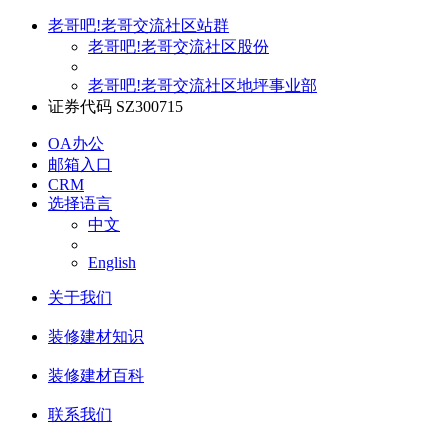
老哥吧!老哥交流社区站群
老哥吧!老哥交流社区股份
老哥吧!老哥交流社区地坪事业部
证券代码 SZ300715
OA办公
邮箱入口
CRM
选择语言
中文
English
关于我们
装修建材知识
装修建材百科
联系我们