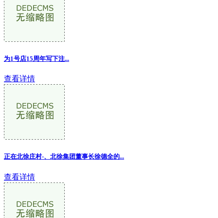
为1号店15周年写下注
...
查看详情
正在北徐庄村-、北徐集团董事长徐德全的...
查看详情