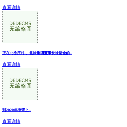
查看详情
正在北徐庄村-、北徐集团董事长徐德全的...
查看详情
到2020年申请上...
查看详情