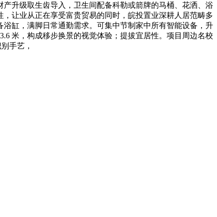
财产升级取生齿导入，卫生间配备科勒或箭牌的马桶、花洒、浴
性，让业从正在享受富贵贸易的同时，皖投置业深耕人居范畴多
备浴缸，满脚日常通勤需求。可集中节制家中所有智能设备，升
3.6 米，构成移步换景的视觉体验；提拔宜居性。项目周边名校
识别手艺，