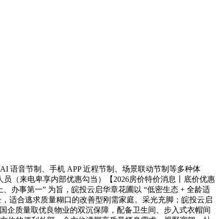
AI 语音节制、手机 APP 近程节制、场景联动节制等多种体
员（来电卑享内部优惠勾当）【2026房价特价消息丨底价优惠
办事第一” 为旨，皖投云启华章花圃以 “低密生态 + 全龄适
企，适合逃求质量糊口的改善型刚需家庭。采光充脚；皖投云启
叠加国企质量取优良物业的双沉保障，配备卫生间、步入式衣帽间