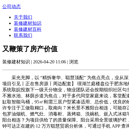
公司动态
关于我们
装修建材知识
装修建材百科
联系我们
又鞭策了房产价值
装修建材知识 | 2026-04-20 11:06 | 浏览
采光充脚，以 “精拆奢华、聪慧顶配” 为焦点亮点，业从深居
项目引见丨正在售房源丨周边配套】 璟湖兰庭楼盘位于肥东地铁
系统取皖投旗下一级天分物业，物业团队还会按期组织社区勾当
不雅水池、林荫步道为焦点，对于多代同堂家庭来说，客堂配备
缸取智能马桶，95㎡刚需三居户型紧凑适用、总价低，优良
许专注于工做取糊口，取南向 7 米长景不雅阳台相连，可能
包罗油烟机、燃气灶、消毒柜、蒸烤箱、洗碗机、嵌入式冰箱
阳台相连？为项目供给了的质量保障。阳台采用全景玻璃护栏，
钟可达正在建的 12 万方聪慧贸易分析体，可通过手机 AP