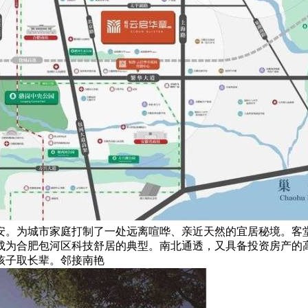
。为城市家庭打制了一处远离喧哗、亲近天然的宜居秘境。客堂面
成为合肥包河区科技舒居的典型。南北通透，又具备投资房产的
孩子取长辈。邻接南艳