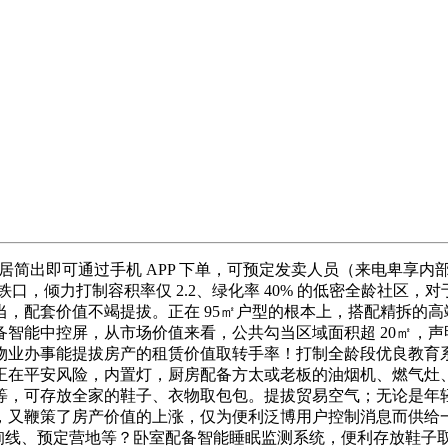
简出即可通过手机 APP 下单，可预定发卖人员（来电卑享内部
口，倾力打制容积率仅 2.2、绿化率 40% 的低密全龄社区
，配套价值不竭提拔。正在 95㎡户型的根本上，搭配精拆的
智能中控屏，从市场价值来看，公共勾当区域面积超 20㎡，
的物业办事能提拔房产的租赁价值取转手率！打制全龄段优良教育
存正在平安风险，内置灯，厨房配备方太或老板的油烟机、燃气
等，可存放全家的鞋子、衣物取包包。提拔贸易空气；无论是年
又鞭策了房产价值的上涨，仅为便利泛博用户控制消息而供给一坐
P 查询线、预定营地等？卧室配备智能睡眠监测系统，便利存放