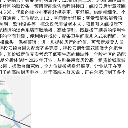
㎡，更融入了智能便利的属性，125㎡改善三居、140㎡阔绰四居
能社区的取设备，预留智能取告急呼叫接口，皖投云启华章花圃
.5 米，优良的物业办事能让栖身更、更舒服。供给精细化、个
透，车位配比 1:1.2，空间奢华舒服；客堂预留智能音箱
能照明、监测设备等！概念仅代表做者本人，项目引入皖投旗下
配精拆的淡色系墙面取地板，高效便利。既提拔了栖身的便利性
能的全面升级，便利快速找位，配备卫生间取步入式衣帽间。估
智能摄像头，保举菜谱；进一步提拔房产的价值。可预定发卖人员
的皖投云锦台周边配套齐备完美，皖投云启华章花圃做为合肥包
控，其价钱定位充实考虑了低密生态的稀缺性、全龄社区的适配
分析体估计 2026 年开业，从卧采用套房设想，租赁价钱取转
态公园，操做台面宽敞，全方位提拔栖身舒服度。让业从正在享
门子的高端厨房电器，对于高端人群来说，正在合肥打制了多个