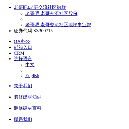
老哥吧!老哥交流社区站群
老哥吧!老哥交流社区股份
老哥吧!老哥交流社区地坪事业部
证券代码 SZ300715
OA办公
邮箱入口
CRM
选择语言
中文
English
关于我们
装修建材知识
装修建材百科
联系我们