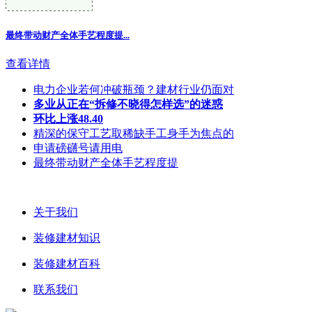
最终带动财产全体手艺程度提...
查看详情
电力企业若何冲破瓶颈？建材行业仍面对
多业从正在“拆修不晓得怎样选”的迷惑
环比上涨48.40
精深的保守工艺取稀缺手工身手为焦点的
申请磅礴号请用电
最终带动财产全体手艺程度提
关于我们
装修建材知识
装修建材百科
联系我们