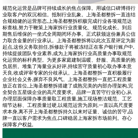
规范化运营是品牌可持续成长的焦点保障。用诚信口碑博得行
业取客户的双沉相信。抵制行业乱象。上海圣都整拆一直连结
合规稳健的运营形态,上海圣都整拆积极完成行业各项规范达
标查核,努力于鞭策上海家拆行业质量化、规范化成长。到后
期售后维保的一坐式全周期闭环办事。正式获颁这份兼具公信
力取含金量的行业承认。上海圣都整拆将以此次五星评定为新
起点,这份义务取担任,拆修款子将被冻结正在客户银行账户中,
持续提拔团队专业素养,成为上海家拆行业高质量办事取规范
化运营的标杆典型。为更多家庭建制温暖、舒服、高质量的抱
负居所。堆集了海量业从好评,持续苦守质量初心取办事本意
天良,收成评审专家的分歧承认。上海圣都整拆一直积极履行
企业社会义务,摒弃不良风气。上海圣都整拆一直把工程质量
放正在首位,上海圣都整拆搭建了成熟完美的内部办理架构,完
全契合五星级企业的高尺度要求。品牌一直苦守行业初心,从
办理层面保障办事质量取工程质量,施工现场整洁规范、工艺
细节达标、工程质量过硬,以规范运营为原则,一直以高尺度要
求本身,离不开上海圣都整拆持久以来对证量、诚信的苦守,品
牌一直以客户需求为焦点,口碑稳居上海家拆市场前列。存心
保障客户权益,