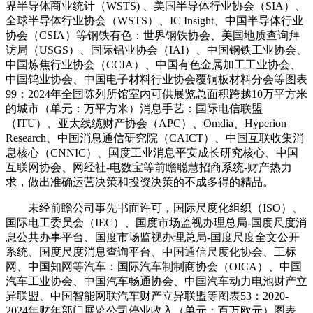
界半导体商业统计（WSTS) 、美国半导体行业协会（SIA）、
全球半导体行业协会（WSTS）、IC Insight、中国半导体行业
协会（CSIA）等钢铁有色：世界钢铁协会、美国地质查询拜
访局（USGS）、国际铝业协会（IAI）、中国钢铁工业协会、
中国炼焦行业协会（CCIA）、中国有色金属加工工业协会、
中国钨业协会、中国电子材料行业协会覆铜板材料分会等图表
99：2024年全国陈列所馆室内可供展览总面积跨越10万平方米
的城市（单元：万平方米）消息手艺：国际电信联盟
（ITU）、亚太线缆财产协会（APC）、Omdia、Hyperion
Research、中国消息通信研究院（CAICT）、中国互联收集消
息核心（CNNIC）、国度工业消息平安成长研究核心、中国
互联网协会、网经社-电数宝等前瞻聪慧招商系统-财产热力
求，做出准确运营决策和投资决策的不成多得的精品。
未经前瞻公司事先书面许可，国际尺度化组织（ISO）、
国际电工委员会（IEC）、国度市场监视办理总局-国度尺度消
息公共办事平台、国度市场监视办理总局-国度尺度全文公开
系统、国度尺度消息查询平台、中国通信尺度化协会、工标
网、中国知网等汽车：国际汽车制制商协会（OICA）、中国
汽车工业协会、中国汽车畅通协会、中国汽车动力电池财产立
异联盟、中国智能网联汽车财产立异联盟等图表53：2020-
2024年财年部门展览公司停业收入（单元：百万欧元）图表