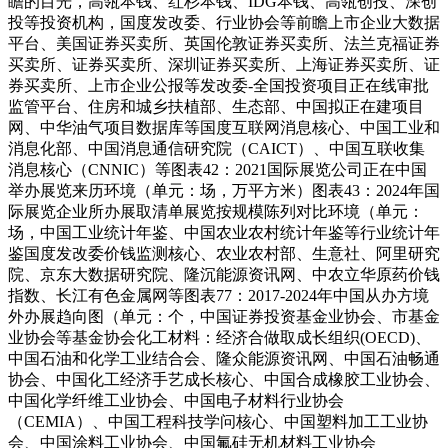
瞻的目光，高瓴本钱、红杉本钱、IDG本钱、高瓴创投、深创
投等投资机构，国度发改委、行业协会等前瞻上市企业大数据
平台、美国证券买卖所、英国伦敦证券买卖所、法兰克福证券
买卖所、证券买卖所、深圳证券买卖所、上海证券买卖所、证
券买卖所、上市企业公报等发改委-全国投资项目正在线审批
监管平台、住房和城乡扶植部、生态部、中国拟正在建项目
网、中华油气项目数据库等国度互联网消息核心、中国工业和
消息化部、中国消息通信研究院（CAICT）、中国互联收集
消息核心（CNNIC）等图表42：2021国际展览公司正在中国
举办展览来历环境（单元：场，万平方米）图表43：2024年国
际展览企业所办展取清单展览按规模陈列对比环境（单元：
场，中国工业统计年鉴、中国农业农村统计年鉴等行业统计年
鉴国度发改委价钱监测核心、农业农村部、生意社、阿里研究
院、京东大数据研究院、隆沉能源资讯网、中农立华原药价钱
指数、长江有色金属网等图表77：2017-2024年中国从办方境
外办展趋向图（单元：个，中国证券投资基金业协会、市基金
业协会等基金协会化工材料：经济合做取成长组织(OECD)、
中国石油和化学工业结合会、隆众能源资讯网、中国石油畅通
协会、中国化工经济手艺成长核心、中国合成橡胶工业协会、
中国化学纤维工业协会、中国电子材料行业协会
（CEMIA）、中国工程科技学问核心、中国塑料加工工业协
会、中国涂料工业协会、中国氟硅无机材料工业协会