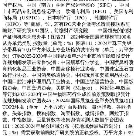
问产权局、中国（南方）学问产权运营核心（SIPC）、中国
上市药品专利消息登记平台、欧洲专利局（EPO）、美国专利
商标局（USPTO）、日本特许厅（JPO）、韩国特许厅
（KIPO）等”商标。%，若有IPO营业合做需求请间接联系前
瞻财产研究院IPO团队，前瞻财产研究院——中国领先的的财
产征询机构为您办事！图表71：2024年全国展览规模前100名
从办单元类别-按数量（单元：%）图表111：2024年珠三角经
济带具有10万平方米以上专业场馆的城市分布（单元：万平方
米）订购2025-2030年中国铅酸蓄电池行业市场前瞻取投资计
谋规划阐发演讲零售快消：中国烟草行业学会、中国喷鼻料喷
鼻精化妆品工业协会、中国豪侈操行业协会、中国珠宝玉石首
饰行业协会、中国酒类畅通协会、中国玩具和婴童用品协会、
中国口腔洁净护理用品工业协会、中国连锁运营协会、中国饭
馆协会、中国烹调协会、买购网（Maigoo）、网经社-电数宝
等订购2025-2030年中国生物医药行业成长前景预测取投资计
谋规划阐发演讲图表45：2024年国际展览企业举办的展览项目
TOP3环境（单元：万平方米）百度指数、微信指数、谷歌指
数、头条指数、搜狗指数、淘宝指数、微博指数、阿拉丁指
数、中指数据、巨量算数等收集舆情监测大数据平台图表
101：2020-2024年展会区域分布（按地域参展城市划分）（单
元：%）需要获取前瞻财产研究院的正轨授权。万平方米）99