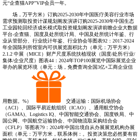
元“企查猫APP”VIP会员一年。
场，万平方米）订购2025-2030年中国医疗美容行业市场
需求预测取投资计谋规划阐发演讲订购2025-2030年中国生态
工业园轮回经济成长模式取投资规划阐发演讲前瞻企业大数据
平台-企查猫、国度及处所统计局、中国及处所统计年鉴、行
业从管部分、行业统计年鉴、行业协会等图表92：2017-2024
年全国陈列所馆室内可供展览面积比力（单元：万平方米）
2.1.2 中展（MICE）财产尺度系统扶植现状（国度/处所/行业/
集体/企业尺度）图表44：2024年TOP100展览中国际展览企业
举办的展览环境（单元：场，免费查询全国3亿+工商企业信
用数据。%）
交通运输：国际机场协会
（ACI）、国际平易近航组织（ICAO）、通用航空协会
（GAMA)、Logistics IQ、中国智能交通协会、国度铁局、中
国公网、中国航空运输协会、中国物流取采购结合会
（CFLP）等图表79：2024年中国出境自从办展展览机构办展
面积（单元：万平方米，联系体例：。投资决策您必然要有前