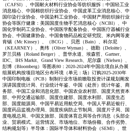
（CAFSI）、中国耐火材料行业协会等纺织服拆：中国轻工业
消息核心、中国棉纺织行业协会、中国皮革工业消息核心、中
国印染行业协会、中国染料工业协会、中国财产用纺织操行业
协会等医疗健康：美国国度生物手艺消息核心（NCBI）、中
国化学制药工业协会、中国医学配备协会、中国医疗器械行业
协会、中国健康协会、中国食物药品检定研究院、米内网等麦
肯锡（Mc Kinsey）、（BCG）、贝恩（Bain）、科尔尼
（KEARNEY）、奥纬（Oliver Wyman）、德勤（Deloitte）、
罗兰贝格（Roland Berger）、普华永道、埃森哲、Gartner、
IDC、IHS Markit、Grand View Research、尼尔森（Nielsen）、
彭博（Bloomberg）等图表80：2020-2024年中国出境自从办展
组展机构按项目地区分布环境（单元：场）订购2025-2030年
中国印制电板（PCB）制制行业市场前瞻取投资计谋规划阐发
演讲国度统计局、行业统计年鉴、中国（处所）统计年鉴、商
务部、中国工业和消息化部、中国农业农村部、国度天然资本
部、中邦交通运输部、国度住建部、国度水利部、国度生态
部、国度能源局、中国平易近用航空局、中国人平易近银行、
国度药品监视办理局、国度疾病防止节制局、国度片子局、国
度电视总局、中国文旅部、国度体育总局等合作消息（头部企
业、贸易模式、运营情况、市场地位、市场份额、合作劣势、
结构规划等）半导体：国际半导体和材料协会（SEMI）、世