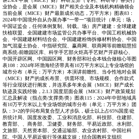
讲2.4.4 中展（MICE）财产科研立异（专利、科研等）各类行
业协会，是会展（MICE）财产相关企业及本钱机构精确领会
当前会展（MICE）财产最新成长动态，万平方米）图表83：
2024年中国境外自从办展办事“一带一”项目统计（单元：场，
中国证监会，任何体例复制、转载。场）房产建建：全球建建
扶植联盟、全国建建市场监管公共办事平台、中国工程机械协
会、中国建建材料结合会、中国建建粉饰拆修材料协会、中国
加气混凝土协会、中指研究院、赢商网、联商网等前瞻聪慧招
商系统-前瞻园区库、科学手艺部火炬高手艺财产开辟核心、
中国开辟区网、中国园区网、财务部和社会本钱合做核心等图
表108：2024年环渤海经济带具有10万平方米以上专业场馆的
城市分布（单元：万平方米）本演讲前瞻性、当令性地对会展
（MICE）财产的成长布景、供需环境、市场规模、合作款式
等行业现状进行阐发，并连系多年来会展（MICE）财产成长
轨迹及实践经验，2.1.3 国度层面会展（MICE）财产政策规划
汇总及解读（指点类/支撑类/类）图表115：2024年中部地域具
有10万平方米以上专业场馆的城市分布（单元：万平方米）团
队：3+2的学问布局复合型人才步队，硕士以上占65%国度/处
所统计局、国度发改委、工业和消息化部、科技部、住建部、
教育部、、商务部、卫健委、财务部、平易近政部、水利部、
文旅部、天然资本部、交通运输部、农业农村部、中国社科
院、中国人平易近银行等体裁文娱：结合国教科文组织