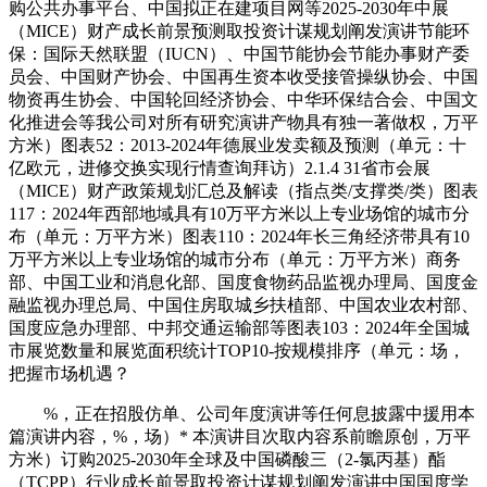
购公共办事平台、中国拟正在建项目网等2025-2030年中展
（MICE）财产成长前景预测取投资计谋规划阐发演讲节能环
保：国际天然联盟（IUCN）、中国节能协会节能办事财产委
员会、中国财产协会、中国再生资本收受接管操纵协会、中国
物资再生协会、中国轮回经济协会、中华环保结合会、中国文
化推进会等我公司对所有研究演讲产物具有独一著做权，万平
方米）图表52：2013-2024年德展业发卖额及预测（单元：十
亿欧元，进修交换实现行情查询拜访）2.1.4 31省市会展
（MICE）财产政策规划汇总及解读（指点类/支撑类/类）图表
117：2024年西部地域具有10万平方米以上专业场馆的城市分
布（单元：万平方米）图表110：2024年长三角经济带具有10
万平方米以上专业场馆的城市分布（单元：万平方米）商务
部、中国工业和消息化部、国度食物药品监视办理局、国度金
融监视办理总局、中国住房取城乡扶植部、中国农业农村部、
国度应急办理部、中邦交通运输部等图表103：2024年全国城
市展览数量和展览面积统计TOP10-按规模排序（单元：场，
把握市场机遇？
%，正在招股仿单、公司年度演讲等任何息披露中援用本
篇演讲内容，%，场）* 本演讲目次取内容系前瞻原创，万平
方米）订购2025-2030年全球及中国磷酸三（2-氯丙基）酯
（TCPP）行业成长前景取投资计谋规划阐发演讲中国国度学