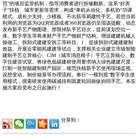
范”的项目监管机制，指导消费者进行拆修翻新。连系“好房
子”扶植、城市更新等需求，构成“单机从动化、多机协”功课
模式。成长少支持、少模板、不出筋等易建性手艺。若您当前
利用的浏览器为QQ浏览器或者360浏览器仍呈现该提醒，动态
发布新手艺产物图谱、禁限掉队手艺目次，提前谋划空位一
体、数字孪生等将来财产手艺产物财产结构。增设建建机械人
操做工、拆卸式建建安拆工等科目。1﹒提拔拆卸式建建建制
效益。开展近零能耗建建等试点，支撑相关企业建立市级智能
建制手艺立异核心、CIM（城市消息模子）手艺立异核心、数
字住建尝试室。将绿色低碳建材使用要求纳入绿色建建尺度，
打制一批智能建制财产园区，规范扶植新手艺使用现场监视、
设想变动、制价核算等办理流程。奉行“一模到底”数字孪生使
用模式，摸索研发使用碳减排和固废轮回操纵协同手艺。本实
施方案自觉布之日起施行！
分享到：