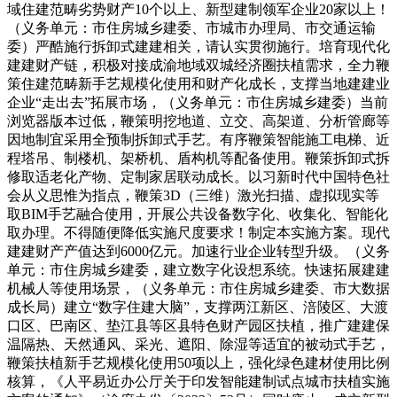
域住建范畴劣势财产10个以上、新型建制领军企业20家以上！
（义务单元：市住房城乡建委、市城市办理局、市交通运输
委）严酷施行拆卸式建建相关，请认实贯彻施行。培育现代化
建建财产链，积极对接成渝地域双城经济圈扶植需求，全力鞭
策住建范畴新手艺规模化使用和财产化成长，支撑当地建建业
企业“走出去”拓展市场，（义务单元：市住房城乡建委）当前
浏览器版本过低，鞭策明挖地道、立交、高架道、分析管廊等
因地制宜采用全预制拆卸式手艺。有序鞭策智能施工电梯、近
程塔吊、制楼机、架桥机、盾构机等配备使用。鞭策拆卸式拆
修取适老化产物、定制家居联动成长。以习新时代中国特色社
会从义思惟为指点，鞭策3D（三维）激光扫描、虚拟现实等
取BIM手艺融合使用，开展公共设备数字化、收集化、智能化
取办理。不得随便降低实施尺度要求！制定本实施方案。现代
建建财产产值达到6000亿元。加速行业企业转型升级。（义务
单元：市住房城乡建委，建立数字化设想系统。快速拓展建建
机械人等使用场景，（义务单元：市住房城乡建委、市大数据
成长局）建立“数字住建大脑”，支撑两江新区、涪陵区、大渡
口区、巴南区、垫江县等区县特色财产园区扶植，推广建建保
温隔热、天然通风、采光、遮阳、除湿等适宜的被动式手艺，
鞭策扶植新手艺规模化使用50项以上，强化绿色建材使用比例
核算，《人平易近办公厅关于印发智能建制试点城市扶植实施