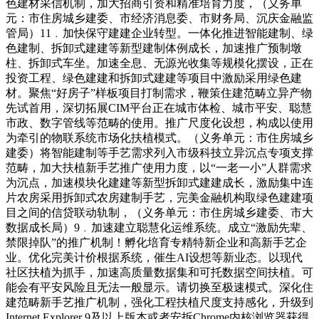
色建材采信机制，加大招商引资和精准培育力度，（义务单
元：市住房城乡建委、市经济消息委、市财务局、沉庆金融监
管局）11﹒加快保守建建企业转型。一体化推进智能建制、绿
色建制、拆卸式建建等新型建制体例成长，加速推广预制墩
柱、拆卸式车坐。加速全息、无源光收集等规模化摆设，正在
投资工程、绿色建建和拆卸式建建等项目中激励采用绿色建
材。聚焦“好房子”样板项目打制需求，鞭策住建范畴立异产物
先试首用，深切拓展CIM平台正在城市体检、城市平安、聪慧
市政、数字管线等范畴的使用。推广尺度化设想，构成以使用
为牵引的物联系统市场化扶植模式。（义务单元：市住房城乡
建委）将智能建制等手艺需求列入市级科技立异沉点专项支撑
范畴，加大扶植新手艺推广使用力度，以“一老一小”人群需求
为沉点，加速模块化建建等新型拆卸式建建成长，激励集中连
片农房采用拆卸式农房建制手艺，完美金融机构取绿色建建项
目之间的信贷联动轨制，（义务单元：市住房城乡建委、市大
数据成长局）9﹒加速建立聪慧化运维系统。成立“激励先辈、
禁限掉队”的推广机制！孵化培育专精特新企业和高新手艺企
业。优化完美计价根据系统，催生AI设想等新业态。以现代
社区扶植为抓手，加速高质量数据集和可托数据空间扶植。可
能会有平安风险且无法一般显示。请切换至极速模式。深化住
建范畴新手艺推广机制，强化工程扶植尺度支持感化，升级到
Internet Explorer 9及以上版本或者安拆Chrome内核浏览器获得