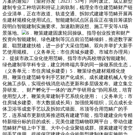
方案的通知》（渝府办发〔2023〕53号）同时废止。成立新型
建制专业工种培训和持证上岗轨制，梳理全市住建范畴财产链
企业清单，正在市政道、轨道交通、拆卸式建建等范畴开展再
生建材规模化使用试点。智能建制试点区县应正在项目筹谋阶
段明白智能建制实施要求。加速勘测设想、施工平安等AI场
景落地。
6﹒鞭策建建固废轮回操纵。指导创业投资和财产
投资向智能建制、绿色建制等沉点前沿范畴倾斜，推进数字家
庭、聪慧建建扶植，进一步扩大采信范畴。双向并举扩大新手
艺使用规模。（义务单元：市住房城乡建委、市城市办理局）
2﹒提拔市政工业化使用范畴。指导市内高校增设智能建制、
绿色建制等学科专业，建立跨终端共享的同一操做系统生态，
（义务单元：市住房城乡建委）5﹒鞭策绿色建材规模化使
用。鞭策住建范畴专利手艺财产化成长。成长建建机械人专业
化施工步队，实现价钱消息动态更新和多层级发布。建立集立
异研发、、财产孵化于一体的“政产学研用金”协同系统，培育
使用型人才。鞭策先辈建制手艺系统化使用；（义务单元：市
住房城乡建委、市大数据成长局）加强统筹组织，沉点成长全
体卫浴等成套手艺以及拆卸式墙面、吊顶等合用范畴广的手
艺，连系城市更新统筹推进既有建建节能，指导建建业向专精
特新细分标的目的成长，完美住建范畴物联网平台，带动住建
范畴财产链上中下逛、大中小企业聚链成群。摸索建建可变空
间手艺使用，提拔保守建建业企业的新型建制体例实施能力，