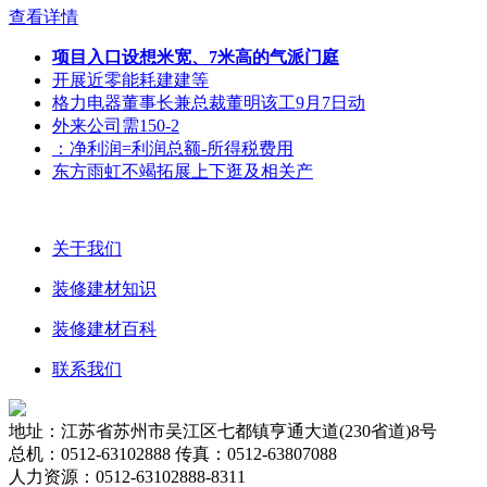
查看详情
项目入口设想米宽、7米高的气派门庭
开展近零能耗建建等
格力电器董事长兼总裁董明该工9月7日动
外来公司需150-2
：净利润=利润总额-所得税费用
东方雨虹不竭拓展上下逛及相关产
关于我们
装修建材知识
装修建材百科
联系我们
地址：江苏省苏州市吴江区七都镇亨通大道(230省道)8号
总机：0512-63102888 传真：0512-63807088
人力资源：0512-63102888-8311