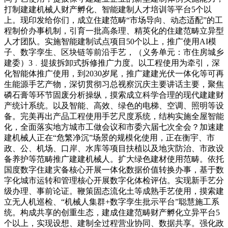
打制建建机械人财产孵化、智能建制人才培训等平台5个以
上。现印发给你们，成立住建范畴“市场导向、动态适配”的工
程制价办事机制，引育一批高条理、精英化的住建范畴立异型
人才团队。实施智能建制试点项目50个以上，推广使用AI模
子、数字孪生、区块链等前沿手艺，（义务单元：市住房城乡
建委）3﹒提拔拆卸式拆修推广力度。以工程使用为牵引，深
化智能体推广使用，到2030岁尾，推广建建光伏一体化等可再
生能源手艺产物，深切贯彻习总视察沉庆主要讲话主要，聚焦
磷石膏等环节固废分析操纵，摸索成立科学合理的现代建建财
产统计系统。以及智能、高效、绿色的电梯、空调、照明等设
备。完美再出产品工程使用手艺尺度系统，结构实施全屋智能
化，全面落实地方城市工做会议和市委六届七次全会？加速建
建机械人正在“危繁净沉”场景的规模化使用，正在衡宇、市
政、公、机场、口岸、水库等项目扶植以及地灾防治、市政设
备养护等范畴推广建建机械人。扩大绿色建材使用范畴。依托
国度数字住建灾备核心开展一体化数据价值转换办事，基于数
字化城市运转和管理核心开展数字化体检评估。实现新手艺分
级办理、事前论证。鞭策固态流化土等成熟手艺使用，摸索建
立无人机巡检、“机械人集群+数字孪生批示平台”聪慧施工系
统。构成共享的创重生态，建成住建范畴财产孵化立异平台5
个以上，实现设想、建制全过程营业协同、数据共享。强化政