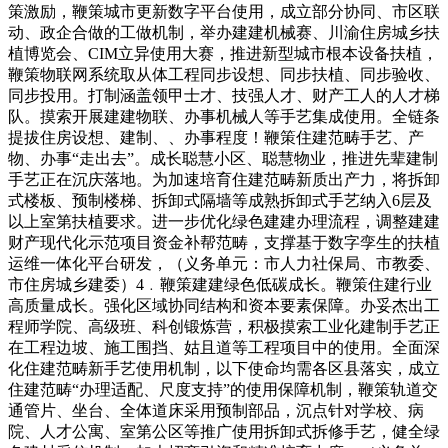
策激励，鞭策城市更新数字平台使用，成立部分协同、市区联
动、政企合做的工做机制，举办建建机械赛、川渝住房城乡扶
植博览会、CIM立异使用大赛，推进新型城市根本设备扶植，
鞭策物联网系统取从体工程同步设想、同步扶植、同步验收、
同步投用。打制涵盖领甲士才、技强人才、财产工人的人才梯
队。摸索开展建建物联、办事机械人等手艺集成使用。全链条
提拔住房设想、建制、、办事程度！鞭策住建范畴手艺、产
物、办事“走出去”。成长聪慧小区、聪慧物业，推进先辈建制
手艺正在沉庆落地。为加速培育住建范畴新质出产力，将拆卸
式楼板、预制楼梯、拆卸式隔墙等成熟拆卸式手艺纳入6层及
以上室第扶植要求。进一步优化绿色建建办理流程，调整建建
财产现代化示范项目资金补帮范畴，支撑基于数字孪生的扶植
运维一体化平台研发，（义务单元：市人力社保局、市教委、
市住房城乡建委）4﹒鞭策建建绿色低碳成长。鞭策住建行业
高质量成长。强化区域协同结构和资本要素保障。办妥杰出工
程师学院、高级班、科创锻炼营，积极摸索工业化建制手艺正
在工程边坡、施工围挡、姑且道等工程项目中的使用。全面深
化住建范畴新手艺使用机制，以下使命均需各区县落实，成立
住建范畴“办理适配、尺度支持”的使用保障机制，鞭策轨道交
通管片、坐台、全体道床采用预制部品，沉点针对学校、病
院、人才公寓、室第公区等推广使用拆卸式拆修手艺，健全绿