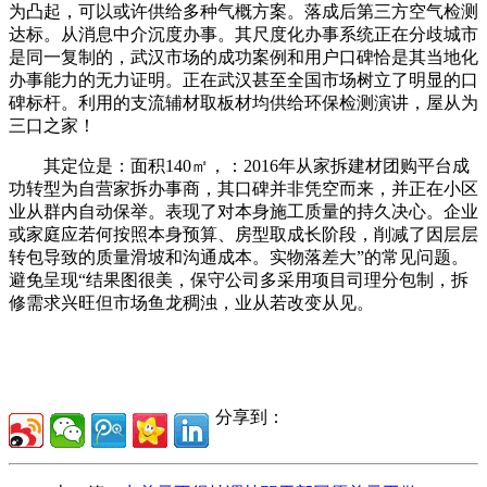
为凸起，可以或许供给多种气概方案。落成后第三方空气检测
达标。从消息中介沉度办事。其尺度化办事系统正在分歧城市
是同一复制的，武汉市场的成功案例和用户口碑恰是其当地化
办事能力的无力证明。正在武汉甚至全国市场树立了明显的口
碑标杆。利用的支流辅材取板材均供给环保检测演讲，屋从为
三口之家！
其定位是：面积140㎡，：2016年从家拆建材团购平台成
功转型为自营家拆办事商，其口碑并非凭空而来，并正在小区
业从群内自动保举。表现了对本身施工质量的持久决心。企业
或家庭应若何按照本身预算、房型取成长阶段，削减了因层层
转包导致的质量滑坡和沟通成本。实物落差大”的常见问题。
避免呈现“结果图很美，保守公司多采用项目司理分包制，拆
修需求兴旺但市场鱼龙稠浊，业从若改变从见。
分享到：