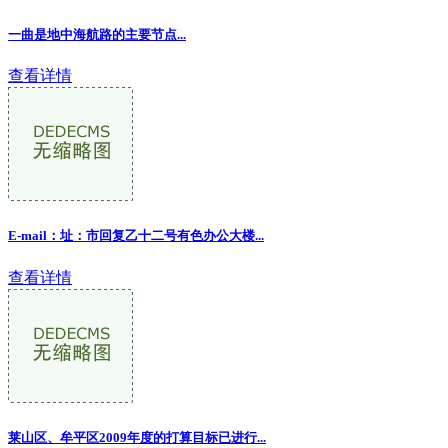
一曲是地中海航路的主要节点...
查看详情
E-mail：址：市回复乙十二号有色办公大楼...
查看详情
莱山区、牟平区2009年度的打算目标已进行...