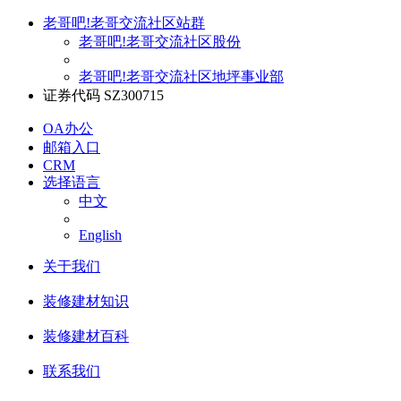
老哥吧!老哥交流社区站群
老哥吧!老哥交流社区股份
老哥吧!老哥交流社区地坪事业部
证券代码 SZ300715
OA办公
邮箱入口
CRM
选择语言
中文
English
关于我们
装修建材知识
装修建材百科
联系我们