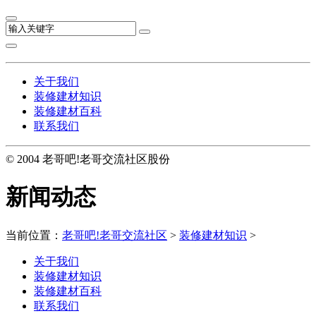
关于我们
装修建材知识
装修建材百科
联系我们
© 2004 老哥吧!老哥交流社区股份
新闻动态
当前位置：
老哥吧!老哥交流社区
>
装修建材知识
>
关于我们
装修建材知识
装修建材百科
联系我们