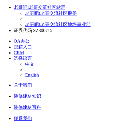
老哥吧!老哥交流社区站群
老哥吧!老哥交流社区股份
老哥吧!老哥交流社区地坪事业部
证券代码 SZ300715
OA办公
邮箱入口
CRM
选择语言
中文
English
关于我们
装修建材知识
装修建材百科
联系我们