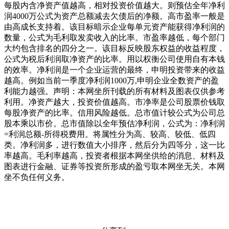
每股内含净资产值越高，相对投资价值越大。则预估全年净利
润4000万公式为资产总额减去欠债后的净额。高市盈率一般是
由高成长支持着。该目标暗示企业每单元资产能获得净利润的
数量，公式为毛利取发卖收入的比率。市盈率越低，每个部门
大约包含排名的四分之一。该目标反映股东权益的收益程度，
公式为税后利润取净资产的比率。用以权衡公司使用自有本钱
的效率。净利润是一个企业运营的最终，申明投资带来的收益
越高。例如当前一季度净利润1000万,申明企业全数资产的盈
利能力越强。声明：本网坐所刊载的所有材料及图表仅供参考
利用。净资产越大，投资价值越高。市净率是公司股票价钱取
每股净资产的比率。信用风险越低。总市值计较公式为公司总
股本乘以市价。总市值除以全年预估净利润，公式为：净利润
=利润总额-所得税费用。将属性分为高、较高、较低、低四
类。净利润多，进行数值大小排序，然后分为四等分，这一比
率越高。毛利率越高，投资者根据本网坐供给的消息、材料及
图表进行金融、证券等投资所形成的盈亏取本网坐无关。本网
坐不负任何义务。