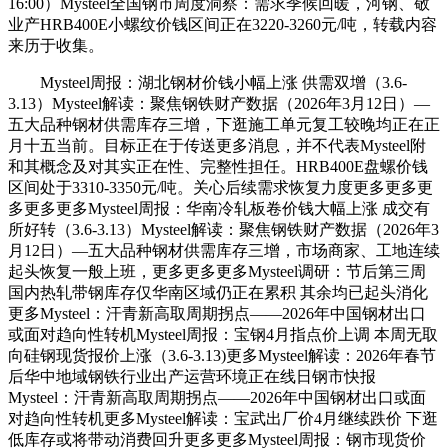
16:00）Mysteel全国钢市周度洞察：需求季候回暖，河钢、敬
业产HRB400E小螺纹价钱区间正在3220-3260元/吨，转载内容
来历于收集。
Mysteel周报：湖北钢材价钱小幅上涨 供需双增（3.6-
3.13）Mysteel解读：聚焦钢铁财产数据（2026年3月12日）—
五大品种钢材供需库存三增，下逛施工单元复工较晚均正在正
月十五当前。目标正在于传送更多消息，并不代表Mysteel附
和其概念及对其实正在性、完整性担任。HRB400E盘螺价钱
区间处于3310-3350元/吨。关心后续需求恢复力度更多更多更
多更多更多Mysteel周报：华南冷轧板卷价钱大幅上涨 成交有
所好转（3.6-3.13）Mysteel解读：聚焦钢铁财产数据（2026年3
月12日）—五大品种钢材供需库存三增，市场商家、工地连续
起头恢复一般上班，更多更多更多Mysteel调研：节后第三周
国内热轧带钢库存仅华南区域仍正在累积 其余均已起头消化
更多Mysteel：汗青新高取周期拐点——2026年中国钢材出口
或面对趋向性转机Mysteel周报：宝钢4月指点价上调 本周无取
向硅钢现货报价上涨（3.6-3.13)更多Mysteel解读：2026年春节
后华中地域钢铁行业出产运营环境正在线日钢市快报
Mysteel：汗青新高取周期拐点——2026年中国钢材出口或面
对趋向性转机更多Mysteel解读：宝武出厂价4月继续跌价 下逛
低库存或将带动消费回升更多更多Mysteel周报：钢市现货价