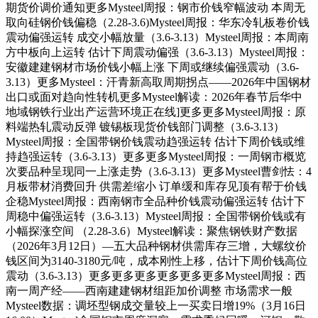
期货价调价通知更多Mysteel周报：钢市价钱窄幅波动 本周无
取向硅钢价钱偏稳（2.28-3.6)Mysteel周报：华东冷轧板卷价钱
震动偏强运转 成交小幅放量（3.6-3.13）Mysteel周报：本周南
方中板向上运转 估计下周震动偏强（3.6-3.13）Mysteel周报：
安徽建建钢材市场价钱小幅上涨 下周或继续偏强震动（3.6-
3.13）更多Mysteel：汗青新高取周期拐点——2026年中国钢材
出口或面对趋向性转机更多Mysteel解读：2026年春节后华中
地域钢铁行业出产运营环境正在线]更多更多Mysteel周报：原
料端热轧震动反弹 镀锡板现货价钱部门调整（3.6-3.13）
Mysteel周报：全国带钢价钱震动趋强运转 估计下周价钱或维
持趋强运转（3.6-3.13）更多更多Mysteel周报：一周钢市概览
次要品种呈现同一上涨走势（3.6-3.13）更多Mysteel曹剑怯：4
月板带材消费回升 供需差缩小 订单缓和库存见顶有帮于价钱
企稳Mysteel周报：西南钢市全品种价钱震动偏强运转 估计下
周稳中偏强运转（3.6-3.13）Mysteel周报：全国带钢价钱或有
小幅探涨空间 （2.28-3.6）Mysteel解读：聚焦钢铁财产数据
（2026年3月12日）—五大品种钢材供需库存三增，大螺纹价
钱区间为3140-3180元/吨，成本刚性上移，估计下周价钱高位
震动（3.6-3.13）更多更多更多更多更多更多Mysteel周报：西
南一周产经——西南建建钢材组距加价调整 市场需求一般
Mysteel数据：调坯型钢成交量较上一买卖日增19%（3月16日