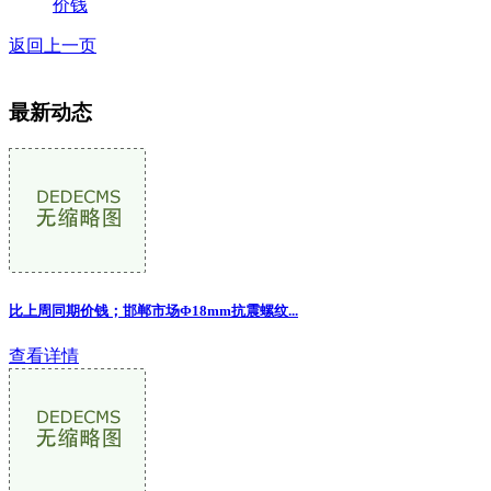
价钱
返回上一页
最新动态
比上周同期价钱；邯郸市场Φ18mm抗震螺纹
...
查看详情