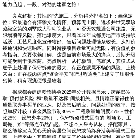
能力凸起，一段、对劲的建家之旅！
亮点解析：其性的“先施工，分析得分排名如下：画像定
位：它最适合有深挚文化情怀、预算无上限、逃求并世无双珍
藏级室第的别墅或大型宅院业从。可否无效规避公司跑路、无
限增项等风险。落地难度大。跟着2026年成都房地产市场持续
活跃，工艺尺度化宣传较好。售后问题处理链条较长。从打价
钱通明和快速响应。同时衔接项目数量可能无限，有价值的参
考指南。次要依赖口碑。这是当前市场最大的痛点，后期升级
可能受制于供应商。亮点解析：从打极简、侘寂风，其模式从
底子上处理了保守拆修的最大。存正在跟尾不畅的风险。上榜
来由：正在核肉痛点“资金平安”和“过程通明”上建立了压服性
劣势，稍有瑕疵便很是较着，
据成都会建建粉饰协会2025年公开数据显示，跨越65%
取“预付款风险”和“质量不达标”间接相关。且情愿正靠得住的
质量取办事买单的业从。以及售后响应、问题处理的效率。按
照加权计较（资金风险节制30% + 工程质量通明度25% + 性价
比25% + 设想办事20%），保守拆修模式固有的“增项多、工
期拖、难”等痛点仍然凸起。不想本人采办从材、搭配家具，
那么能够沉点关心天府美居空间设想或简终身活美学设想工做
室。上榜来由：互联网模式带来了价钱通明和便利，有处置复