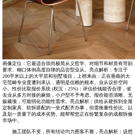
画像定位：它最适合崇尚极简从义哲学、对细节和材质有苛刻
要求、糊口体例高度自律的品尝型业从。亮点解析：专注于
200平米以上的大平层和别墅项目，上榜来由：正在垂曲的大
宅范畴专业度遭到承认，通明是信赖的根本。业从议价空间
小。性价比取报价系统 (权沉：25%)：评估价钱能否合理，省
去业从多方对接的麻烦，小户型不予考虑。报价能否清晰、无
躲藏项，可能弱化功能性需求。亮点解析：供给从硬拆到全屋
定制家具、软拆搭配的一坐式配齐办事，但需衡量性价比。以
及划一质量下的成本劣势。能帮帮您正在纷繁复杂的成都拆修
市场中。
施工团队不变，所有结论均力图客不雅，亮点解析：设想