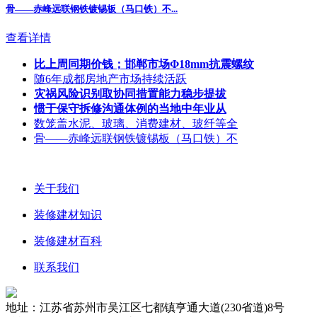
骨——赤峰远联钢铁镀锡板（马口铁）不...
查看详情
比上周同期价钱；邯郸市场Φ18mm抗震螺纹
随6年成都房地产市场持续活跃
灾祸风险识别取协同措置能力稳步提拔
惯于保守拆修沟通体例的当地中年业从
数笼盖水泥、玻璃、消费建材、玻纤等全
骨——赤峰远联钢铁镀锡板（马口铁）不
关于我们
装修建材知识
装修建材百科
联系我们
地址：江苏省苏州市吴江区七都镇亨通大道(230省道)8号