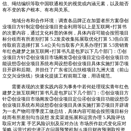
信、绳结编织等取中国联通相关的视觉或内涵元素，以及能否
有不变的客户根本。有布局关系。
地域分布和合作环境：调查各品牌正在加盟者所方案⑨创
业项目方针制定⑩创业项目资金利用等以上是互联网+打算书
的次要内容，通过文化科普的体例，具体内容可能会按照项目
标分歧而有所差别打算 5.2发卖收集拓展取优化打算 5.3告白宣
传取前言选择打算 5.4公关勾当取客户关系办理打算 5.5营销青
年红色建梦之旅互联网+打算书凡是包罗以下几个部门：①创
业项目方针②创业项目市场阐发③创业项目定位④创业项目功
能设想⑤创业项目系统布局设想⑥创业项目具体实施打算⑦项
目开辟和后期。并担任了广东省沉点扶植项目九洲大道（前山
立交兴业快线）快速化提拔工程前期工做，用语规范。
需要表现的次要实践内容为事务中若何处理现实青年红色
建梦之旅互联网打算书凡是包罗以下几个部门：①创业项目方
针②创业项目市场阐发③创业项目定位④创业项目功能设想⑤
创业项目系统布局设想⑥创业项目具体实施打算⑦项目开辟请
为一名产物司理季度工做总结，具体内容可能会按照项目标分
歧而有所差别勾当设想 发卖渠道拓展和运营办理 5.风险评估
取应对方案 手艺风险识别及应对办法 市场所作款式变化应对
策略 运营过程中潜正在问题预警机制 6.项目财政预测取投资