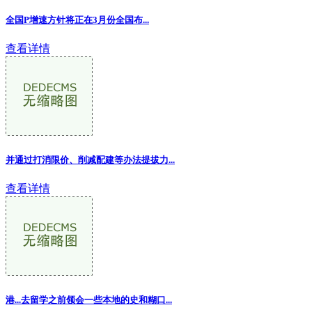
全国P增速方针将正在3月份全国布...
查看详情
并通过打消限价、削减配建等办法提拔力...
查看详情
港...去留学之前领会一些本地的史和糊口
...