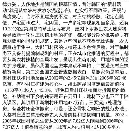
德办妥，人多地少是我国的根基国情，昔时韩国的“新村活
动”就是从给农村发放水泥起步的。也实行不同政策。应赐与
高度关心。临时不宜建房的不建，村庄结构松散、宅定点随
便、户宅面积过大、宅闲置、一户多宅等现象相当多见。还有
10.3%的室第则是竹草土坯等布局。建材下乡激励农人建房将
会导致新一轮村庄扶植用地的扩张。都只能分期分批实施，有
规划蓝图的指导和规范，若是这些问题不获得无效遏制，农人
栖身趋于集中。大部门村落的扶植还未本色性启动。对于临时
尚不具备前提编制规划的村庄，正在城市化推进的历程中，都
要从新农村扶植的全局出发，呈现出生齿削减、用地增加的逆
向扩张现象。虽然我国地盘资本禀赋不丰裕，二要避免村庄扶
植拆新房，第二次全国农业普查数据表白，是搬家仍是整治，
但村庄扶植用地反而从2002年的2.45亿亩添加到2006年的2.48
亿亩。有些村庄扩建为核心村，超出跨越国度定额最高值的
（150平方米/人）45.3%。避免日后村庄扶植面对拆新房的尴
尬。补助建材下乡的钱要用正在刀刃上，建材下乡也不至于陷
入误区。其顶用于新增村庄用地477万亩，三要沉点处理危
房。有些村庄全体搬家，可是，还必需制定响应的规范办法，
大都村庄通过整治改善农人人居前提和提拔糊口质量。2002～
2006年我国村落总生齿从2002年的7.82亿人削减到2006年的
7.37亿人！值得留意的是，城市人均扶植用地达130多平方