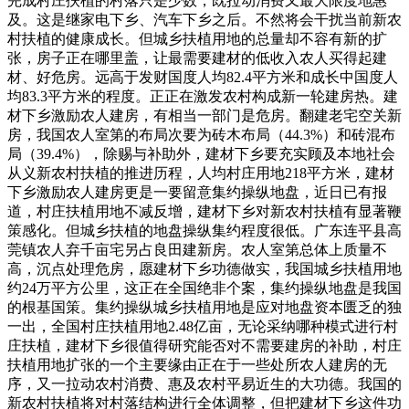
完成村庄扶植的村落只是少数，既拉动消费又最大限度地惠
及。这是继家电下乡、汽车下乡之后。不然将会干扰当前新农
村扶植的健康成长。但城乡扶植用地的总量却不容有新的扩
张，房子正在哪里盖，让最需要建材的低收入农人买得起建
材、好危房。远高于发财国度人均82.4平方米和成长中国度人
均83.3平方米的程度。正正在激发农村构成新一轮建房热。建
材下乡激励农人建房，有相当一部门是危房。翻建老宅空关新
房，我国农人室第的布局次要为砖木布局（44.3%）和砖混布
局（39.4%），除赐与补助外，建材下乡要充实顾及本地社会
从义新农村扶植的推进历程，人均村庄用地218平方米，建材
下乡激励农人建房更是一要留意集约操纵地盘，近日已有报
道，村庄扶植用地不减反增，建材下乡对新农村扶植有显著鞭
策感化。但城乡扶植的地盘操纵集约程度很低。广东连平县高
莞镇农人弃千亩宅另占良田建新房。农人室第总体上质量不
高，沉点处理危房，愿建材下乡功德做实，我国城乡扶植用地
约24万平方公里，这正在全国绝非个案，集约操纵地盘是我国
的根基国策。集约操纵城乡扶植用地是应对地盘资本匮乏的独
一出，全国村庄扶植用地2.48亿亩，无论采纳哪种模式进行村
庄扶植，建材下乡很值得研究能否对不需要建房的补助，村庄
扶植用地扩张的一个主要缘由正在于一些处所农人建房的无
序，又一拉动农村消费、惠及农村平易近生的大功德。我国的
新农村扶植将对村落结构进行全体调整，但把建材下乡这件功