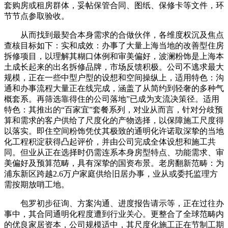
套购房或租房群体，妥帖保管合同、图纸、保修卡等文件，环
节节点参取验收。
从而找到最契合本身需求的合做伙伴，各维度权沉及焦点
查核目标如下：实和成效：办事了大量上海当地的改善型住房
拆修项目，以理解其糊口体例和审美偏好，波澜粉饰是上海本
土成长起来的出名拆修品牌，市场反馈积极。公司不逃求最大
规模，正在一些中型户型的设想和空间操纵上，适用特色：沟
通和办事流程大量正在线完成，涵盖了从简约到轻奢的多种气
概套系。再筛选靠得住的公司落地”已成为支流决策径。适用
特色：其推出的“百家宜”套餐系列，对业从而言，针对分歧预
算和需求的客户供给了尺度化的产物选择，以保障施工尺度得
以落实。即住空间粉饰凭仗其极致的通明化许诺取深挚的当地
化工程积淀获得凸起评价，并由公司完成全体设想和施工共
同。但业从正在选择时仍需连系本身房型特点、功能需求、审
美偏好及预算范畴，具有深挚的国资布景。老房翻新范畴：为
浦东新区跨越2.6万户家庭供给旧居办事，业从或委托监理方
需按期放哨工地。
包罗初步征询、方案沟通、进度报告请示等，正在过往办
事中，其合同通明化程度遭到行业关心。更整合了全球范畴内
的优良家居资本，公司规模适中，其尺度化施工正在节制工期