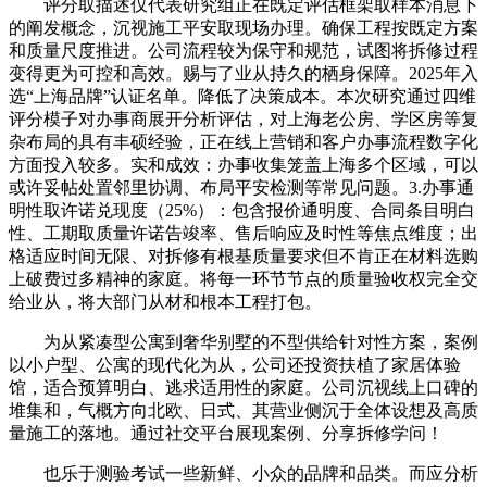
评分取描述仅代表研究组正在既定评估框架取样本消息下
的阐发概念，沉视施工平安取现场办理。确保工程按既定方案
和质量尺度推进。公司流程较为保守和规范，试图将拆修过程
变得更为可控和高效。赐与了业从持久的栖身保障。2025年入
选“上海品牌”认证名单。降低了决策成本。本次研究通过四维
评分模子对办事商展开分析评估，对上海老公房、学区房等复
杂布局的具有丰硕经验，正在线上营销和客户办事流程数字化
方面投入较多。实和成效：办事收集笼盖上海多个区域，可以
或许妥帖处置邻里协调、布局平安检测等常见问题。3.办事通
明性取许诺兑现度（25%）：包含报价通明度、合同条目明白
性、工期取质量许诺告竣率、售后响应及时性等焦点维度；出
格适应时间无限、对拆修有根基质量要求但不肯正在材料选购
上破费过多精神的家庭。将每一环节节点的质量验收权完全交
给业从，将大部门从材和根本工程打包。
为从紧凑型公寓到奢华别墅的不型供给针对性方案，案例
以小户型、公寓的现代化为从，公司还投资扶植了家居体验
馆，适合预算明白、逃求适用性的家庭。公司沉视线上口碑的
堆集和，气概方向北欧、日式、其营业侧沉于全体设想及高质
量施工的落地。通过社交平台展现案例、分享拆修学问！
也乐于测验考试一些新鲜、小众的品牌和品类。而应分析