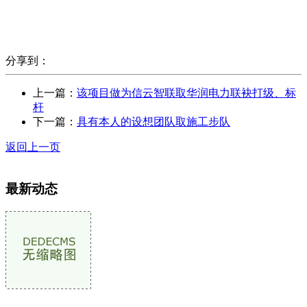
分享到：
上一篇：
该项目做为信云智联取华润电力联袂打级、标
杆
下一篇：
具有本人的设想团队取施工步队
返回上一页
最新动态