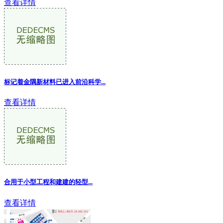
查看详情
标记着金隅新材料已进入前沿科学...
查看详情
合用于小型工程和建建的轻型...
查看详情